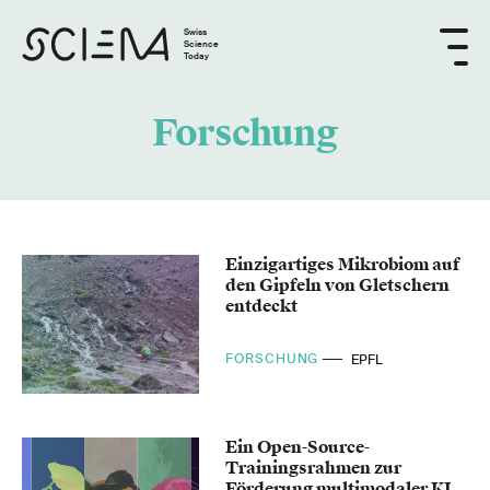
Swiss
Science
Today
Forschung
Einzigartiges Mikrobiom auf
den Gipfeln von Gletschern
entdeckt
FORSCHUNG
EPFL
Ein Open-Source-
Trainingsrahmen zur
Förderung multimodaler KI