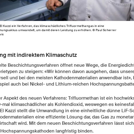
El Kazzi ein Verfahren, das klimaschädliches Trifluormethangas in eine
nungsakkus umwandelt, um damit deren Leistung zu erhöhen. © Paul Scherrer
govic
ng mit indirektem Klimaschutz
lte Beschichtungsverfahren öffnet neue Wege, die Energiedich
rietypen zu steigern: «Wir können davon ausgehen, dass unsere 
sell und bei den meisten Kathodenmaterialien anwendbar ist», b
ispiel auch bei Nickel- und Lithium-reichen Hochspannungsbatt
ger Aspekt des neuen Verfahrens: Trifluormethan ist ein hochwi
-mal klimaschädlicher als Kohlendioxid, weswegen es keinesfal
 El Kazzi stellt die Umwandlung in eine einheitliche dünne LiF-S
odenmaterialien eine effiziente Lösung dar, das Gas zu monetar
wirtschaft wird. Mit dem neuen Beschichtungsverfahren lässt sic
n Hochspannungskathoden langfristig binden.