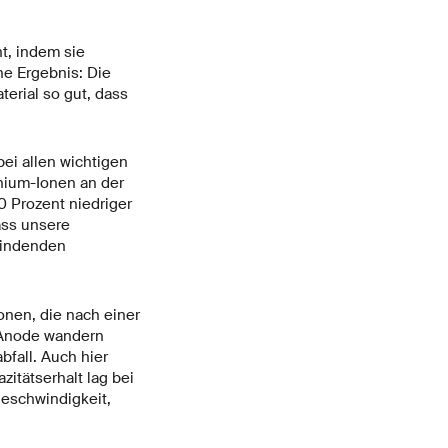
t, indem sie
e Ergebnis: Die
erial so gut, dass
ei allen wichtigen
thium-Ionen an der
 Prozent niedriger
ass unsere
findenden
onen, die nach einer
 Anode wandern
bfall. Auch hier
itätserhalt lag bei
eschwindigkeit,