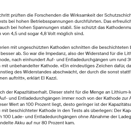
chritt prüften die Forschenden die Wirksamkeit der Schutzschich
sts bei hohen Betriebsspannungen durchführten. Das erfreulich
 auch bei hohen Spannungen stabil. Sie schützt das Kathodenmat
von 4,5 und sogar 4,8 Volt möglich sind.
terien mit ungeschützten Kathoden schnitten die beschichteten b
besser ab. So war die Impedanz, also der Widerstand für die Li
hode, nach einhundert Auf- und Entladedurchgängen um rund 30
en mit unbehandelter Kathode. «Ein eindeutiges Zeichen dafür, d
nstieg des Widerstandes abschwächt, der durch die sonst statt
n auftritt», erklärt El Kazzi.
h der Kapazitätserhalt. Dieser steht für die Menge an Lithium-I
Auf- und Entladedurchgängen immer noch von der Kathode zur
ser Wert an 100 Prozent liegt, desto geringer ist der Kapazitätsa
 mit beschichteter Kathode in den Tests als überlegen: Der Kapaz
ch 100 Lade- und Entladedurchgängen ohne Abnahme der Ladeg
ndelte Akku auf nur 80 Prozent kam.