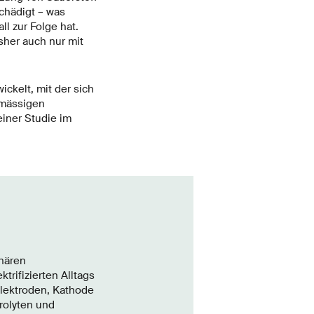
chädigt – was
l zur Folge hat.
sher auch nur mit
ckelt, mit der sich
hmässigen
iner Studie im
onären
rifizierten Alltags
Elektroden, Kathode
rolyten und