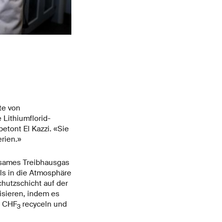
te von
Lithiumflorid-
etont El Kazzi. «Sie
erien.»
rksames Treibhausgas
ls in die Atmosphäre
chutzschicht auf der
isieren, indem es
h CHF
recyceln und
3