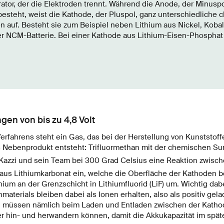
ator, der die Elektroden trennt. Während die Anode, der Minuspo
 besteht, weist die Kathode, der Pluspol, ganz unterschiedliche
uf. Besteht sie zum Beispiel neben Lithium aus Nickel, Koba
er NCM-Batterie. Bei einer Kathode aus Lithium-Eisen-Phosphat
en von bis zu 4,8 Volt
Verfahrens steht ein Gas, das bei der Herstellung von Kunststof
s Nebenprodukt entsteht: Trifluormethan mit der chemischen 
l Kazzi und sein Team bei 300 Grad Celsius eine Reaktion zwis
aus Lithiumkarbonat ein, welche die Oberfläche der Kathoden b
hium an der Grenzschicht in Lithiumfluorid (LiF) um. Wichtig dab
terials bleiben dabei als Ionen erhalten, also als positiv gela
n müssen nämlich beim Laden und Entladen zwischen der Katho
r hin- und herwandern können, damit die Akkukapazität im späte