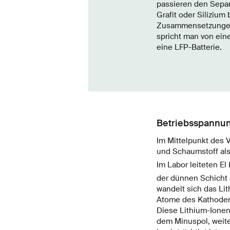
passieren den Separ
Grafit oder Silizium
Zusammensetzungen a
spricht man von ein
eine LFP-Batterie.
Betriebsspannung
Im Mittelpunkt des 
und Schaumstoff al
Im Labor leiteten E
der dünnen Schicht 
wandelt sich das Lit
Atome des Kathodenma
Diese Lithium-Ione
dem Minuspol, weite