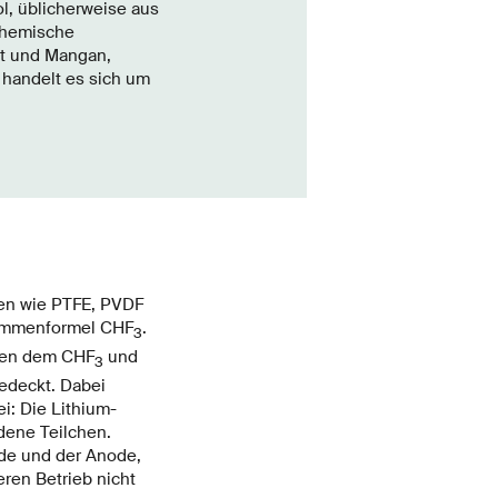
l, üblicherweise aus
 chemische
lt und Mangan,
 handelt es sich um
fen wie PTFE, PVDF
Summenformel CHF
.
3
chen dem CHF
und
3
edeckt. Dabei
ei: Die Lithium-
dene Teilchen.
de und der Anode,
ren Betrieb nicht