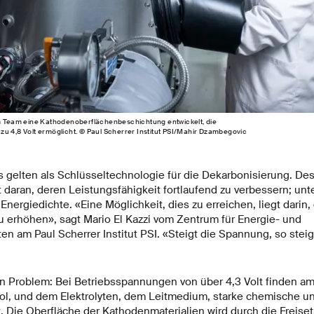
em Team eine Kathodenoberflächenbeschichtung entwickelt, die
u 4,8 Volt ermöglicht. © Paul Scherrer Institut PSI/Mahir Dzambegovic
 gelten als Schlüsseltechnologie für die Dekarbonisierung. De
 daran, deren Leistungsfähigkeit fortlaufend zu verbessern; un
Energiedichte. «Eine Möglichkeit, dies zu erreichen, liegt darin, 
 erhöhen», sagt Mario El Kazzi vom Zentrum für Energie- und
 am Paul Scherrer Institut PSI. «Steigt die Spannung, so steig
in Problem: Bei Betriebsspannungen von über 4,3 Volt finden a
l, und dem Elektrolyten, dem Leitmedium, starke chemische u
. Die Oberfläche der Kathodenmaterialien wird durch die Freise