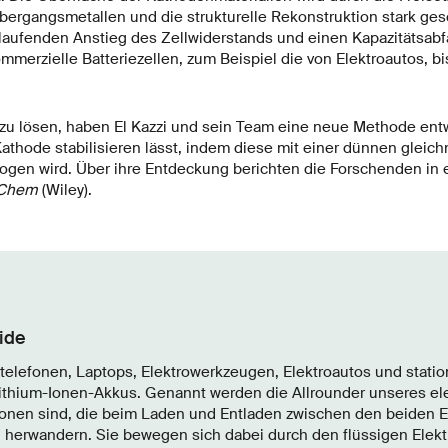
bergangsmetallen und die strukturelle Rekonstruktion stark ges
aufenden Anstieg des Zellwiderstands und einen Kapazitätsabfal
erzielle Batteriezellen, zum Beispiel die von Elektroautos, bi
u lösen, haben El Kazzi und sein Team eine neue Methode entwi
Kathode stabilisieren lässt, indem diese mit einer dünnen gleic
ogen wird. Über ihre Entdeckung berichten die Forschenden in e
Chem
(Wiley).
ide
ltelefonen, Laptops, Elektrowerkzeugen, Elektroautos und stati
ithium-Ionen-Akkus. Genannt werden die Allrounder unseres elekt
-Ionen sind, die beim Laden und Entladen zwischen den beiden 
 herwandern. Sie bewegen sich dabei durch den flüssigen Elekt