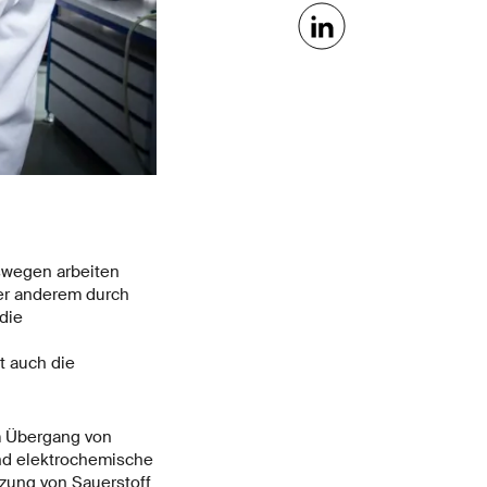
swegen arbeiten
ter anderem durch
die
t auch die
m Übergang von
nd elektrochemische
tzung von Sauerstoff