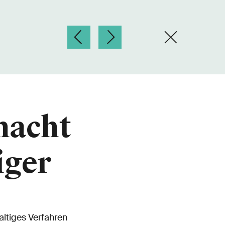
macht
iger
altiges Verfahren