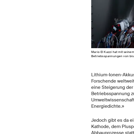
Mario El Kazzi hat mit sein
Betriebsspannungen von bis z
Lithium-Ionen-Akkus
Forschende weltweit
eine Steigerung der 
Betriebsspannung zu
Umweltwissenschaften
Energiedichte.»
Jedoch gibt es da e
Kathode, dem Pluspo
Abbauprozesse statt