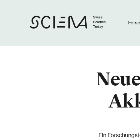
Swiss
Science
Fors
Today
Neue
Akk
Ein Forschungste