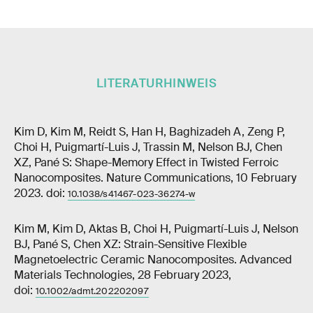
LITERATURHINWEIS
Kim D, Kim M, Reidt S, Han H, Baghizadeh A, Zeng P,
Choi H, Puigmartí-Luis J, Trassin M, Nelson BJ, Chen
XZ, Pané S: Shape-Memory Effect in Twisted Ferroic
Nanocomposites. Nature Communications, 10 February
2023. doi:
10.1038/s41467-023-36274-w
Kim M, Kim D, Aktas B, Choi H, Puigmartí-Luis J, Nelson
BJ, Pané S, Chen XZ: Strain-Sensitive Flexible
Magnetoelectric Ceramic Nanocomposites. Advanced
Materials Technologies, 28 February 2023,
doi:
10.1002/admt.202202097