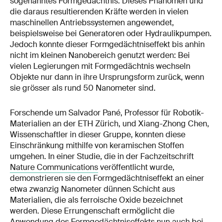
sogenanntes Formgedächtnis. Dieses Phänomen und
die daraus resultierenden Kräfte werden in vielen
maschinellen Antriebssystemen angewendet,
beispielsweise bei Generatoren oder Hydraulikpumpen.
Jedoch konnte dieser Formgedächtniseffekt bis anhin
nicht im kleinen Nanobereich genutzt werden: Bei
vielen Legierungen mit Formgedächtnis wechseln
Objekte nur dann in ihre Ursprungsform zurück, wenn
sie grösser als rund 50 Nanometer sind.
Forschende um Salvador Pané, Professor für Robotik-
Materialien an der ETH Zürich, und Xiang-Zhong Chen,
Wissenschaftler in dieser Gruppe, konnten diese
Einschränkung mithilfe von keramischen Stoffen
umgehen. In einer Studie, die in der Fachzeitschrift
Nature Communications
veröffentlicht wurde,
demonstrieren sie den Formgedächtniseffekt an einer
etwa zwanzig Nanometer dünnen Schicht aus
Materialien, die als ferroische Oxide bezeichnet
werden. Diese Errungenschaft ermöglicht die
Anwendung des Formgedächtniseffekts nun auch bei