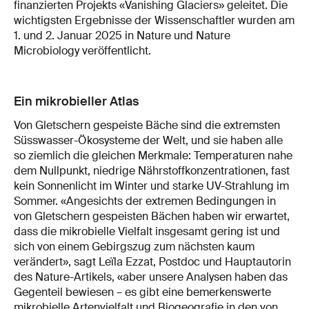
finanzierten Projekts «Vanishing Glaciers» geleitet. Die
wichtigsten Ergebnisse der Wissenschaftler wurden am
1. und 2. Januar 2025 in Nature und Nature
Microbiology veröffentlicht.
Ein mikrobieller Atlas
Von Gletschern gespeiste Bäche sind die extremsten
Süsswasser-Ökosysteme der Welt, und sie haben alle
so ziemlich die gleichen Merkmale: Temperaturen nahe
dem Nullpunkt, niedrige Nährstoffkonzentrationen, fast
kein Sonnenlicht im Winter und starke UV-Strahlung im
Sommer. «Angesichts der extremen Bedingungen in
von Gletschern gespeisten Bächen haben wir erwartet,
dass die mikrobielle Vielfalt insgesamt gering ist und
sich von einem Gebirgszug zum nächsten kaum
verändert», sagt Leïla Ezzat, Postdoc und Hauptautorin
des Nature-Artikels, «aber unsere Analysen haben das
Gegenteil bewiesen – es gibt eine bemerkenswerte
mikrobielle Artenvielfalt und Biogeografie in den von