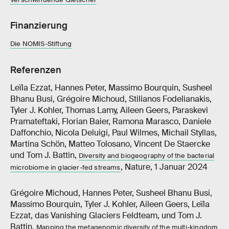
Finanzierung
Die NOMIS-Stiftung
Referenzen
Leïla Ezzat, Hannes Peter, Massimo Bourquin, Susheel
Bhanu Busi, Grégoire Michoud, Stilianos Fodelianakis,
Tyler J. Kohler, Thomas Lamy, Aileen Geers, Paraskevi
Pramateftaki, Florian Baier, Ramona Marasco, Daniele
Daffonchio, Nicola Deluigi, Paul Wilmes, Michail Styllas,
Martina Schön, Matteo Tolosano, Vincent De Staercke
und Tom J. Battin,
Diversity and biogeography of the bacterial
, Nature, 1 Januar 2024
microbiome in glacier-fed streams
Grégoire Michoud, Hannes Peter, Susheel Bhanu Busi,
Massimo Bourquin, Tyler J. Kohler, Aileen Geers, Leïla
Ezzat, das Vanishing Glaciers Feldteam, und Tom J.
Battin,
Mapping the metagenomic diversity of the multi-kingdom