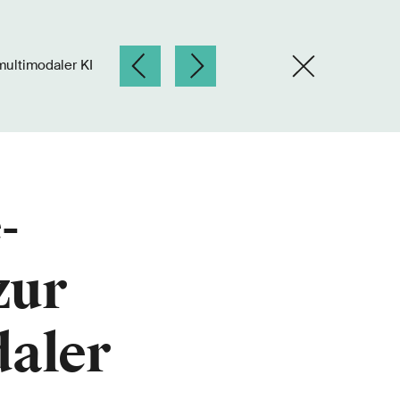
ultimodaler KI
-
zur
aler