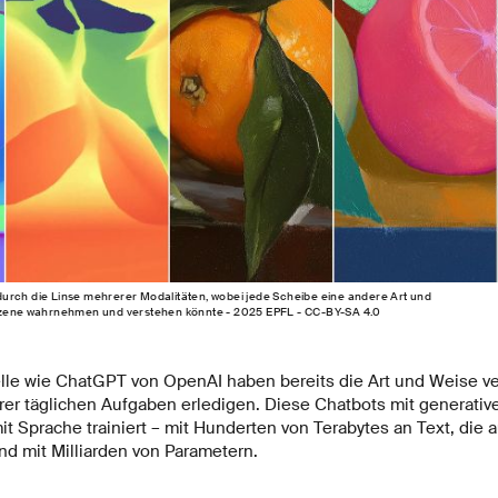
urch die Linse mehrerer Modalitäten, wobei jede Scheibe eine andere Art und
 Szene wahrnehmen und verstehen könnte - 2025 EPFL - CC-BY-SA 4.0
e wie ChatGPT von OpenAI haben bereits die Art und Weise ver
er täglichen Aufgaben erledigen. Diese Chatbots mit generative
it Sprache trainiert – mit Hunderten von Terabytes an Text, di
nd mit Milliarden von Parametern.