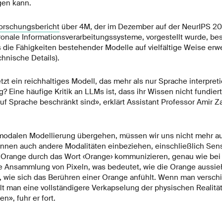
gen kann.
orschungsbericht
über 4M, der im Dezember auf der NeurIPS 202
onale Informationsverarbeitungssysteme, vorgestellt wurde, be
die Fähigkeiten bestehender Modelle auf vielfältige Weise erwe
chnische Details).
tzt ein reichhaltiges Modell, das mehr als nur Sprache interpret
? Eine häufige Kritik an LLMs ist, dass ihr Wissen nicht fundiert 
uf Sprache beschränkt sind», erklärt Assistant Professor Amir Za
modalen Modellierung übergehen, müssen wir uns nicht mehr au
nnen auch andere Modalitäten einbeziehen, einschließlich Sen
 Orange durch das Wort ‹Orange› kommunizieren, genau wie bei
e Ansammlung von Pixeln, was bedeutet, wie die Orange aussieh
st, wie sich das Berühren einer Orange anfühlt. Wenn man versc
 man eine vollständigere Verkapselung der physischen Realität,
n», fuhr er fort.