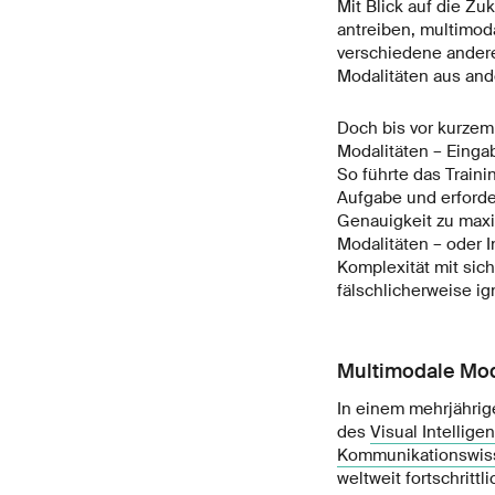
Mit Blick auf die Zu
antreiben, multimoda
verschiedene andere
Modalitäten aus and
Doch bis vor kurzem 
Modalitäten – Einga
So führte das Traini
Aufgabe und erforder
Genauigkeit zu maxi
Modalitäten – oder I
Komplexität mit sic
fälschlicherweise ign
Multimodale Mod
In einem mehrjährig
des
Visual Intellige
Kommunikationswis
weltweit fortschritt