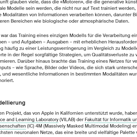
kunft glauben viele, dass die «Motoren», die die generative künst
le Modelle sein werden, die nicht nur auf Text trainiert werden
 Modalitäten von Informationen verarbeiten können, darunter Bi
eren Bereichen wie biologische oder atmosphärische Daten.
war das Training eines einzigen Modells für die Verarbeitung ein
ben – und Aufgaben – Ausgaben – mit erheblichen Herausforde
ng häufig zu einer Leistungsverringerung im Vergleich zu Modell
te in der Regel sorgfältige Strategien, um Qualitätsverluste zu 
mieren. Darüber hinaus brachte das Training eines Netzes für v
nputs – wie Sprache, Bilder oder Videos, die sich stark untersch
h, und wesentliche Informationen in bestimmten Modalitäten wu
oriert.
ellierung
en Projekt, das von Apple in Kalifornien unterstützt wurde, ha
nce and Learning Laboratory
(VILAB) der
Fakultät für Informatik u
senschaften
(IC) 4M (Massively Masked Multimodal Modeling) ent
lichsten neuronalen Netze, das eine breite und vielfältige Palett