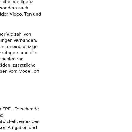
liche Intelligenz
, sondern auch
lder, Video, Ton und
er Vielzahl von
rungen verbunden.
en für eine einzige
verringern und die
erschiedene
eiden, zusätzliche
rden vom Modell oft
ben EPFL-Forschende
nd
wickelt, eines der
e von Aufgaben und