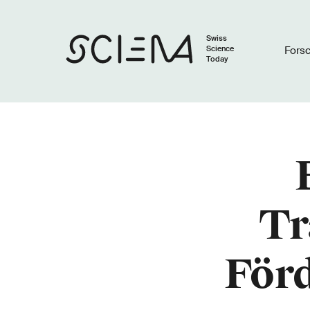
Swiss
Science
Fors
Today
Tr
För