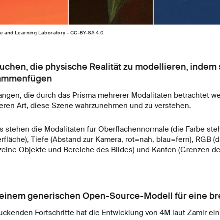
ce and Learning Laboratory - CC-BY-SA 4.0
chen, die physische Realität zu modellieren, indem
sammenfügen
angen, die durch das Prisma mehrerer Modalitäten betrachtet we
deren Art, diese Szene wahrzunehmen und zu verstehen.
s stehen die Modalitäten für Oberflächennormale (die Farbe steh
fläche), Tiefe (Abstand zur Kamera, rot=nah, blau=fern), RGB (da
elne Objekte und Bereiche des Bildes) und Kanten (Grenzen de
einem generischen Open-Source-Modell für eine b
uckenden Fortschritte hat die Entwicklung von 4M laut Zamir ein