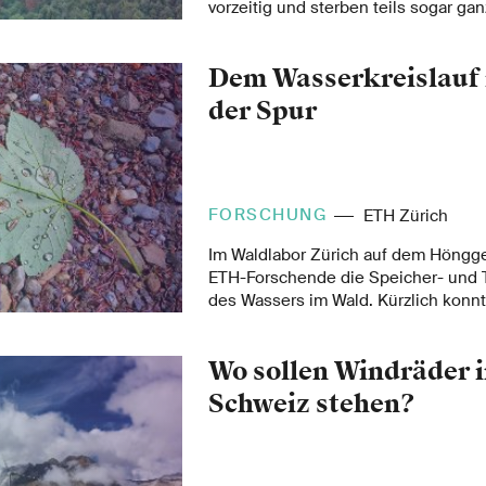
vorzeitig und sterben teils sogar ga
der ETH Zürich und der WSL zeigen 
Wetterbedingungen über mehrere Ja
Dem Wasserkreislauf 
Verbraunung der Wälder begünstige
der Spur
FORSCHUNG
ETH Zürich
Im Waldlabor Zürich auf dem Höngg
ETH-Forschende die Speicher- und 
des Wassers im Wald. Kürzlich konnt
Streu und Totholz den Wasserhausha
stärker beeinflussen als bisher geda
Wo sollen Windräder i
Schweiz stehen?