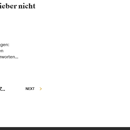
ieber nicht
igen:
en
ürworten
ern. Ihre
tragen, ist jedoch
...
NEXT