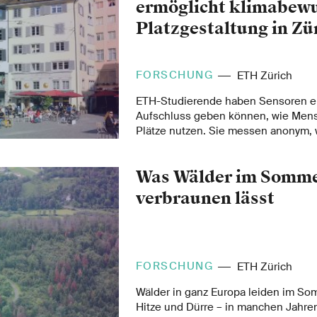
ermöglicht klimabew
Platzgestaltung in Zü
FORSCHUNG
ETH Zürich
ETH-Studierende haben Sensoren en
Aufschluss geben können, wie Mens
Plätze nutzen. Sie messen anonym, 
Beispiel Stühle auf einem Platz geb
Sensoren haben sich im Testlauf be
Was Wälder im Somm
künftig für eine bedarfsgerechte Pl
öffentlichen Räumen zum Einsatz 
verbraunen lässt
FORSCHUNG
ETH Zürich
Wälder in ganz Europa leiden im So
Hitze und Dürre – in manchen Jahr