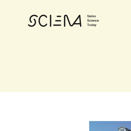
Swiss
Science
Today