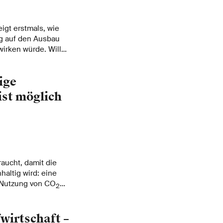
igt erstmals, wie
g auf den Ausbau
irken würde. Will
n den Alpen und in
e Nutzung von
ige
hen Mittelland
ist möglich
raucht, damit die
haltig wird: eine
r Nutzung von CO
2
ern müsste sich
wirtschaft –