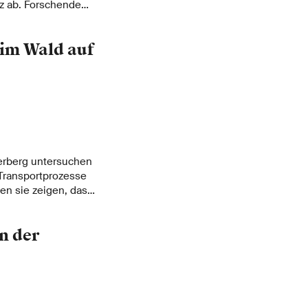
nz ab. Forschende
auf, wie extreme
hre die
im Wald auf
n.
erberg untersuchen
Transportprozesse
en sie zeigen, dass
lt des Waldes weit
cht.
n der