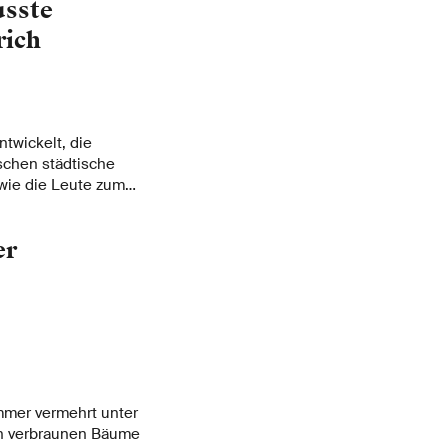
usste
rich
twickelt, die
chen städtische
wie die Leute zum
rauchen. Die
währt und könnten
er
anung von
kommen.
mmer vermehrt unter
en verbraunen Bäume