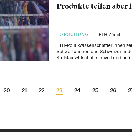
Produkte teilen aber l
FORSCHUNG
ETH Zürich
ETH-Politikwissenschaftler:innen ze
Schweizerinnen und Schweizer find
Kreislaufwirtschaft sinnvoll und bef
Massnahmen, um eine solche zu förd
persönliche Bereitschaft, dazu beizu
gering.
20
21
22
23
24
25
26
27