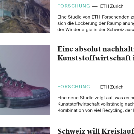
FORSCHUNG
ETH Zürich
Eine Studie von ETH-Forschenden ze
sich die Lockerung der Raumplanun
der Windenergie in der Schweiz ausw
man möglichst wenig Windanlagen i
der Schweiz generell, sollte man di
Eine absolut nachhalt
windstarken Agrarflächen im westlic
erwägen.
Kunststoffwirtschaft 
FORSCHUNG
ETH Zürich
Eine neue Studie zeigt auf, was es b
Kunststoffwirtschaft vollständig nach
Kombination von viel Recycling, de
aus der Luft und von Biomasse. Änd
ausserdem das Image von Plastik.
Schweiz will Kreislauf