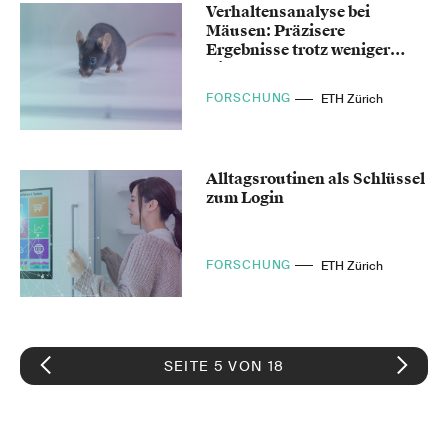
Verhaltensanalyse bei
Mäusen: Präzisere
Ergebnisse trotz weniger
Tiere
FORSCHUNG
ETH Zürich
Alltagsroutinen als Schlüssel
zum Login
FORSCHUNG
ETH Zürich
SEITE 5 VON 18