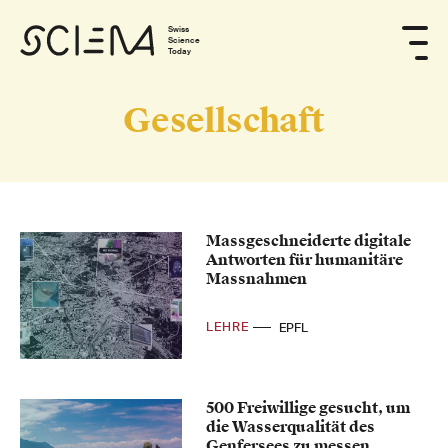
Swiss
Science
Today
Gesellschaft
Massgeschneiderte digitale
Antworten für humanitäre
Massnahmen
LEHRE
EPFL
500 Freiwillige gesucht, um
die Wasserqualität des
Genfersees zu messen