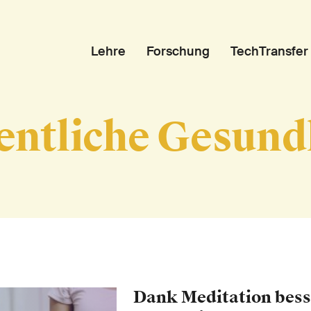
Lehre
Forschung
TechTransfer
entliche Gesund
Dank Meditation bess