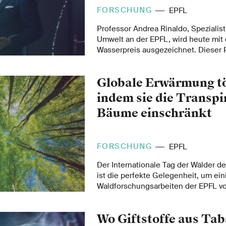
FORSCHUNG
EPFL
Professor Andrea Rinaldo, Spezialist
Umwelt an der EPFL, wird heute mi
Wasserpreis ausgezeichnet. Dieser P
vom schwedischen König verliehen wir
prestigeträchtigste Auszeichnung a
Globale Erwärmung tö
Hydrologie.
indem sie die Transpi
Bäume einschränkt
FORSCHUNG
EPFL
Der Internationale Tag der Wälder d
ist die perfekte Gelegenheit, um ein
Waldforschungsarbeiten der EPFL vor
eine aktuelle Studie ergeben, dass d
höheren Temperaturen verursachten
Wo Giftstoffe aus Ta
relativen Luftfeuchtigkeit erheblic