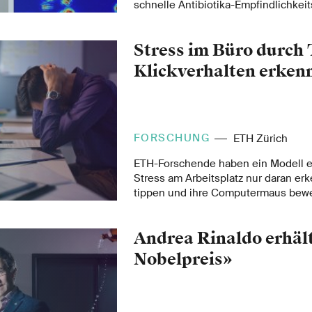
schnelle Antibiotika-Empfindlichkeit
optischer Mikroskopie entwickelt. D
Bezeichnung «Optical Nanomotion De
Stress im Büro durch 
schnell, empfindlich für einzelne Ze
und erfordert nur ein einfaches he
Klickverhalten erken
Lichtmikroskop, das mit einer Kame
Mobiltelefon ausgestattet ist.
FORSCHUNG
ETH Zürich
ETH-Forschende haben ein Modell en
Stress am Arbeitsplatz nur daran e
tippen und ihre Computermaus bew
Erwerbstätige dauerhaftem Stress fr
Andrea Rinaldo erhäl
Nobelpreis»