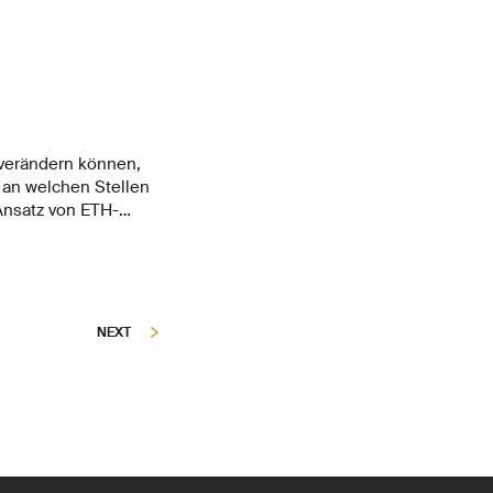
 verändern können,
, an welchen Stellen
 Ansatz von ETH-
n Zukunft könnte man
er Stoffe einfacher
NEXT