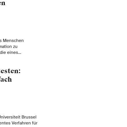
en
ass Menschen
mation zu
die eines
r ETH Zürich.
testen:
fach
niversiteit Brussel
entes Verfahren für