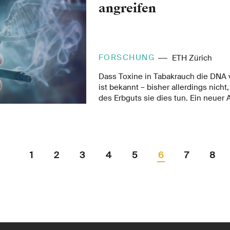
die Bäume haben.
angreifen
FORSCHUNG
ETH Zürich
Dass Toxine in Tabakrauch die DNA
ist bekannt – bisher allerdings nicht
des Erbguts sie dies tun. Ein neuer
Forschenden schafft nun Abhilfe. I
damit die Sicherheit vieler chemisch
als bisher bestimmen.
1
2
3
4
5
6
7
8