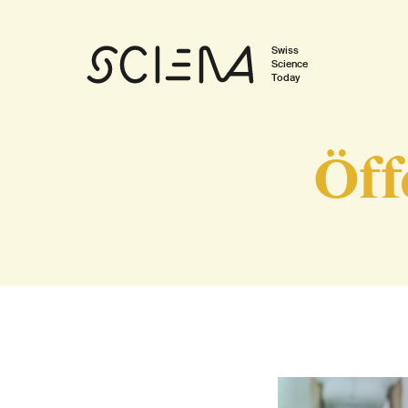
Swiss
Science
Today
Öff