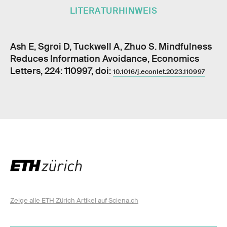
LITERATURHINWEIS
Ash E, Sgroi D, Tuckwell A, Zhuo S. Mindfulness
Reduces Information Avoidance, Economics
Letters, 224: 110997, doi:
10.1016/j.econlet.2023.110997
Zeige alle ETH Zürich Artikel auf Sciena.ch