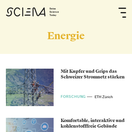
Swiss
Science
Today
Energie
Mit Kupfer und Grips das
Schweizer Stromnetz stärken
FORSCHUNG
ETH Zürich
Komfortable, interaktive und
kohlenstofffreie Gebäude