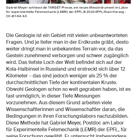
Gabriel Meyer schliesst die TARGET-Presse, ein neues Messinstrument im Labor
für experimentelle Felsmechanik (LEMR) der EPFL.© 2024 EPFL/Alain Herzog -
CC-BY-SA 4.0
Die Geologie ist ein Gebiet mit vielen unbeantworteten
Fragen. Und je tiefer man in der Erdkruste gräbt, desto
weiter dringt man in unbekanntes Terrain vor, da das
Gestein zunehmend verborgen und schwer zugänglich
wird. Das tiefste Loch der Welt befindet sich auf der
Kola-Halbinsel in Russland und erstreckt sich über 12
Kilometer – das sind jedoch weniger als 25 % der
durchschnittlichen Tiefe der kontinentalen Kruste.
Obwohl Geologen schon so weit gegraben haben, ist es
fast unmöglich, in dieser Tiefe Messungen
vorzunehmen. Aus diesem Grund arbeiten viele
Wissenschaftlerinnen und Wissenschaftler daran, die
Bedingungen in ihren Forschungslabors nachzubilden.
Diese Methode hat Gabriel Meyer, Postdoc am Labor
für Experimentelle Felsmechanik (LEMR) der EPFL, für
seine Forschung gewählt. Er untersucht insbesondere