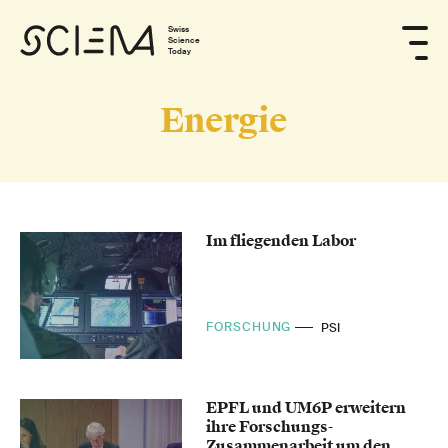
Swiss
Science
Today
Energie
Im fliegenden Labor
FORSCHUNG
PSI
EPFL und UM6P erweitern
ihre Forschungs-
Zusammenarbeit um den