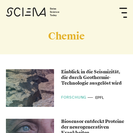
Swiss
Science
Today
Chemie
Einblick in die Seismizität,
die durch Geothermie-
Technologie ausgelöst wird
FORSCHUNG
EPFL
Biosensor entdeckt Proteine
der neurogenerativen
Krankheiten