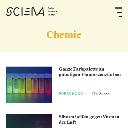
Swiss
Science
Today
Chemie
Ganze Farbpalette an
günstigen Fluoreszenzfarben
FORSCHUNG
ETH Zürich
Säuren helfen gegen Viren in
der Luft