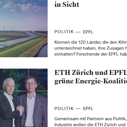
in Sicht
POLITIK
EPFL
Können die 120 Länder, die den Kli
unterzeichnet haben, ihre Zusagen f
einhalten? Forschende der EPFL habe
Modelle entwickelt, um langfristige
Reduktionspfade zu berechnen und
ETH Zürich und EPFL
Auswirkungen auf die globale Erwär
Ihre Ergebnisse geben Anlass zu Ho
grüne Energie-Koalit
POLITIK
EPFL
Gemeinsam mit Partnern aus Politik
Industrie wollen die ETH Zürich un