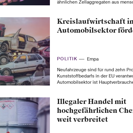
ähnlichen Zellaggregaten aus mens
Stammzellen. Der Bioethiker Aless
der ETH Zürich erklärt, warum die re
Kreislaufwirtschaft i
bei diesem kontroversen Thema gek
Automobilsektor förd
POLITIK
Empa
Neufahrzeuge sind für rund zehn Pr
Kunststoffbedarfs in der EU verantwo
Automobilsektor ist Hauptverbrauch
wie Aluminium, Magnesium, Plating
Seltenerdelemente. Ein neues Regel
Illegaler Handel mit
Europäische Kommission letzte Woc
Überarbeitung der EU-Altautorichtli
hochgefährlichen Che
hat, soll die Kreislaufwirtschaft im 
weit verbreitet
stärken. Empa-Forschende waren i
«Science-for-Policy»-Studie massge
Erarbeitung der wissenschaftlichen