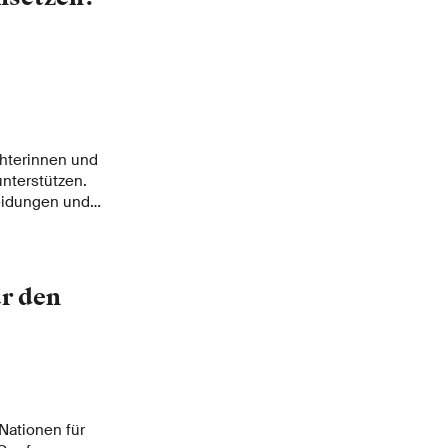
ie Dekarbonisierung
ichterinnen und
unterstützen.
eidungen und
isha Piotti.
ür den
 Nationen für