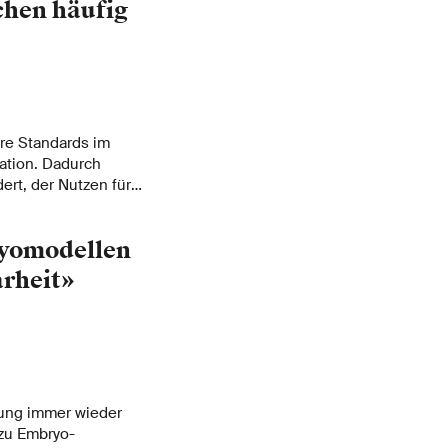
chen häufig
ere Standards im
ation. Dadurch
ert, der Nutzen für
er.
yomodellen
arheit»
bung immer wieder
 zu Embryo-