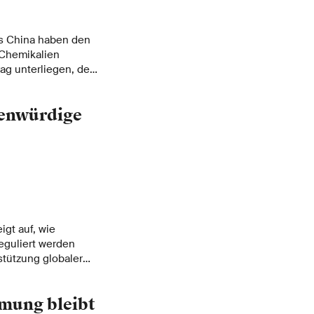
s China haben den
 Chemikalien
rag unterliegen, dem
rgebnisse sind
esamtvolumens geht
henwürdige
rlangt nach
ionaler und
igt auf, wie
reguliert werden
stützung globaler
rmung bleibt