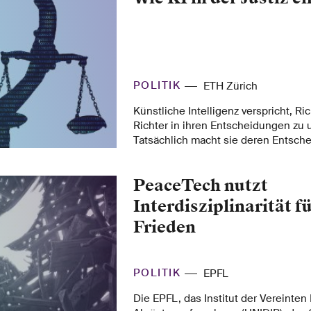
Leading House ihre Expertise, um d
des Landes zu unterstützen.
POLITIK
ETH Zürich
Künstliche Intelligenz verspricht, R
Richter in ihren Entscheidungen zu 
Tatsächlich macht sie deren Entsch
Aufgaben aber komplexer, schreibt Ay
PeaceTech nutzt
Interdisziplinarität f
Frieden
POLITIK
EPFL
Die EPFL, das Institut der Vereinten