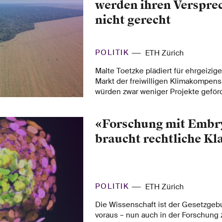
werden ihren Verspre
nicht gerecht
POLITIK
ETH Zürich
Malte Toetzke plädiert für ehrgeizig
Markt der freiwilligen Klimakompens
würden zwar weniger Projekte geförd
das Klima wäre aber insgesamt höh
«Forschung mit Embr
braucht rechtliche Kl
POLITIK
ETH Zürich
Die Wissenschaft ist der Gesetzge
voraus – nun auch in der Forschung