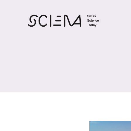
Swiss
Science
Today