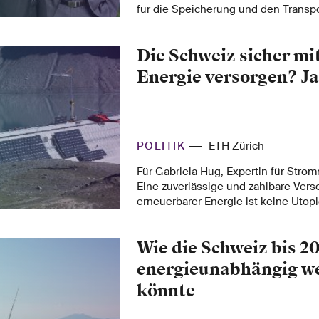
für die Speicherung und den Transp
Energieträger vorantreiben. Das Ziel
und flexibles Energiesystem für die
Die Schweiz sicher mi
Partner und Industrieunternehmen ha
Interesse an einer Zusammenarbeit
Energie versorgen? Ja
POLITIK
ETH Zürich
Für Gabriela Hug, Expertin für Stromn
Eine zuverlässige und zahlbare Vers
erneuerbarer Energie ist keine Utopi
Schweiz sinnvoll und machbar.
Wie die Schweiz bis 2
energieunabhängig w
könnte