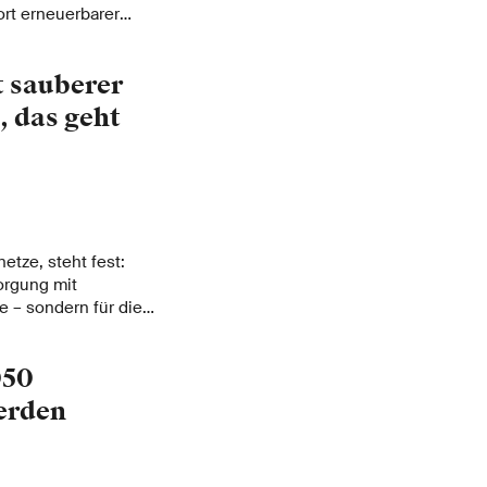
ort erneuerbarer
: ein klimaneutrales
 Schweiz. Etwa 20
t sauberer
ben bereits ihr
 bekundet.
, das geht
etze, steht fest:
orgung mit
e – sondern für die
050
erden