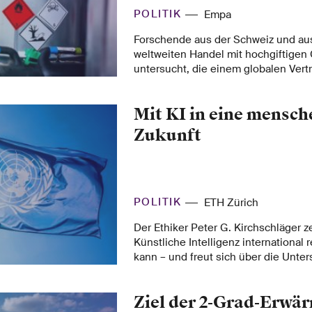
beteiligt.
POLITIK
Empa
Forschende aus der Schweiz und au
weltweiten Handel mit hochgiftigen
untersucht, die einem globalen Vert
Rotterdamer Übereinkommen. Die E
ernüchternd: Fast die Hälfte des G
Mit KI in eine mensc
illegal über Landesgrenzen. Dies ve
entschiedenen Massnahmen auf nat
Zukunft
internationaler Ebene.
POLITIK
ETH Zürich
Der Ethiker Peter G. Kirchschläger ze
Künstliche Intelligenz international 
kann – und freut sich über die Unter
Entscheidungsträger.
Ziel der 2-Grad-Erwä