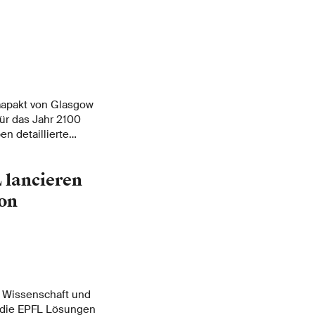
mapakt von Glasgow
ür das Jahr 2100
n detaillierte
 CO
-
2
 deren
 lancieren
mung zu analysieren.
ffnung.
ion
, Wissenschaft und
d die EPFL Lösungen