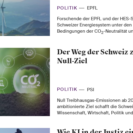
POLITIK
EPFL
Forschende der EPFL und der HES-S
Schweizer Energiesystem unter den
Bedingungen der CO
-Neutralität u
2
Energieunabhängigkeit bis 2050 mod
Ergebnisse zeigen, dass diese bei
Der Weg der Schweiz 
erfüllt werden könnten, während di
Energiesystems im Vergleich zu 20
Null-Ziel
gesenkt würden.
POLITIK
PSI
Null Treibhausgas-Emissionen ab 2
ambitionierte Ziel schafft die Schwe
Wissenschaft, Wirtschaft, Politik un
gemeinsam darauf hinarbeiten. Mit 
Excellence on Net-Zero Emissions 
Wie KI in der Justiz e
sechs Institutionen des ETH-Bereich