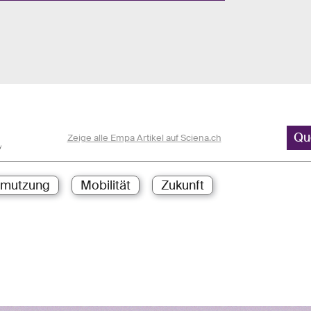
Qu
Zeige alle Empa Artikel auf Sciena.ch
hmutzung
Mobilität
Zukunft