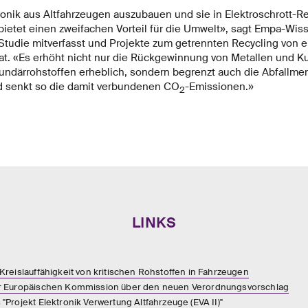
ronik aus Altfahrzeugen auszubauen und sie in Elektroschrott-R
bietet einen zweifachen Vorteil für die Umwelt», sagt Empa-Wis
Studie mitverfasst und Projekte zum getrennten Recycling von e
hat. «Es erhöht nicht nur die Rückgewinnung von Metallen und Ku
därrohstoffen erheblich, sondern begrenzt auch die Abfallmen
 senkt so die damit verbundenen CO
-Emissionen.»
2
LINKS
Kreislauffähigkeit von kritischen Rohstoffen in Fahrzeugen
er Europäischen Kommission über den neuen Verordnungsvorschlag
"Projekt Elektronik Verwertung Altfahrzeuge (EVA II)"