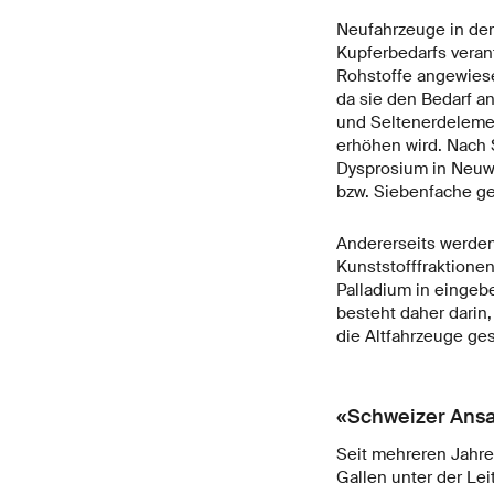
Neufahrzeuge in der
Kupferbedarfs veran
Rohstoffe angewiese
da sie den Bedarf a
und Seltenerdeleme
erhöhen wird. Nach
Dysprosium in Neuw
bzw. Siebenfache g
Andererseits werden
Kunststofffraktionen
Palladium in eingeb
besteht daher darin
die Altfahrzeuge ges
«Schweizer Ansat
Seit mehreren Jahre
Gallen unter der Le