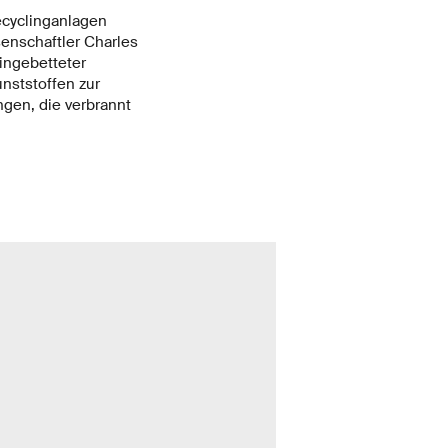
ecyclinganlagen
senschaftler Charles
ingebetteter
nststoffen zur
gen, die verbrannt