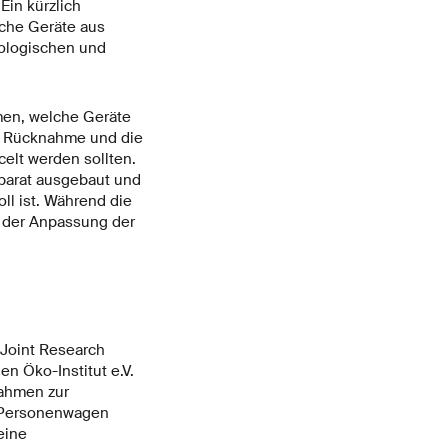
Ein kürzlich
sche Geräte aus
kologischen und
men, welche Geräte
ie Rücknahme und die
celt werden sollten.
parat ausgebaut und
oll ist. Während die
i der Anpassung der
Joint Research
 Öko-Institut e.V.
nahmen zur
in Personenwagen
eine