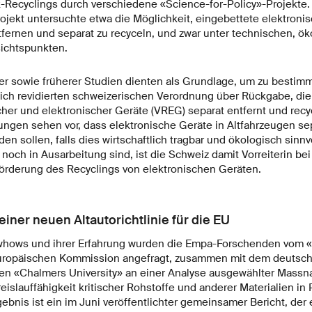
-Recyclings durch verschiedene «Science-for-Policy»-Projekte. 
jekt untersuchte etwa die Möglichkeit, eingebettete elektroni
tfernen und separat zu recyceln, und zwar unter technischen, ö
sichtspunkten.
er sowie früherer Studien dienten als Grundlage, um zu bestim
ich revidierten schweizerischen Verordnung über Rückgabe, d
her und elektronischer Geräte (VREG) separat entfernt und recy
gen sehen vor, dass elektronische Geräte in Altfahrzeugen se
en sollen, falls dies wirtschaftlich tragbar und ökologisch sinnv
noch in Ausarbeitung sind, ist die Schweiz damit Vorreiterin be
rderung des Recyclings von elektronischen Geräten.
iner neuen Altautorichtlinie für die EU
whows und ihrer Erfahrung wurden die Empa-Forschenden vom «
uropäischen Kommission angefragt, zusammen mit dem deutschen
en «Chalmers University» an einer Analyse ausgewählter Mass
eislauffähigkeit kritischer Rohstoffe und anderer Materialien 
ebnis ist ein im Juni veröffentlichter gemeinsamer Bericht, der 