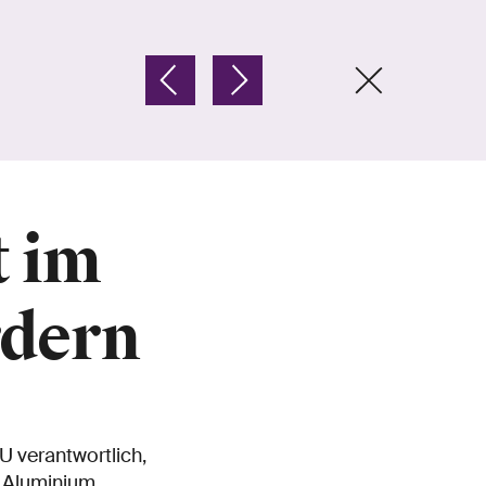
t im
rdern
U verantwortlich,
 Aluminium,