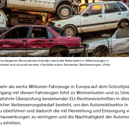
eschlagenen Massnahmen könnten wertvolle Materialien in Altfahrzeugen in
ndet und recycelt werden. «Vorbild» waren Schweizer Bestimmungen. (Foto:
ehr als sechs Millionen Fahrzeuge in Europa auf dem Schrottplat
ang mit diesen Fahrzeugen führt zu Wertverlusten und zu Um
geführte Überprüfung bestehender EU-Rechtsvorschriften in die
licher Verbesserungsbedarf besteht, um den Automobilsektor in
 zu überführen und dadurch die mit Herstellung und Entsorgung 
uswirkungen zu verringern und die Nachhaltigkeit der Automo
zu erhöhen.