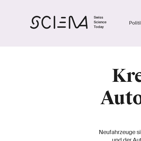
Swiss
Science
Polit
Today
Kre
Auto
Neufahrzeuge sin
und der Au