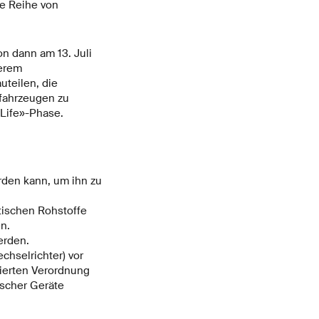
e Reihe von
n dann am 13. Juli
derem
uteilen, die
ufahrzeugen zu
-Life»-Phase.
rden kann, um ihn zu
tischen Rohstoffe
n.
erden.
hselrichter) vor
ierten Verordnung
ischer Geräte