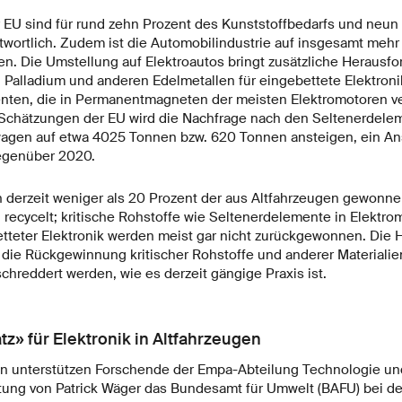
 EU sind für rund zehn Prozent des Kunststoffbedarfs und neun
twortlich. Zudem ist die Automobilindustrie auf insgesamt mehr
n. Die Umstellung auf Elektroautos bringt zusätzliche Herausfo
n Palladium und anderen Edelmetallen für eingebettete Elektroni
nten, die in Permanentmagneten der meisten Elektromotoren v
 Schätzungen der EU wird die Nachfrage nach den Seltenerdel
agen auf etwa 4025 Tonnen bzw. 620 Tonnen ansteigen, ein An
egenüber 2020.
 derzeit weniger als 20 Prozent der aus Altfahrzeugen gewonn
 recycelt; kritische Rohstoffe wie Seltenerdelemente in Elektro
etteter Elektronik werden meist gar nicht zurückgewonnen. Die
, die Rückgewinnung kritischer Rohstoffe und anderer Materialie
chreddert werden, wie es derzeit gängige Praxis ist.
z» für Elektronik in Altfahrzeugen
n unterstützen Forschende der Empa-Abteilung Technologie und 
itung von Patrick Wäger das Bundesamt für Umwelt (BAFU) bei d