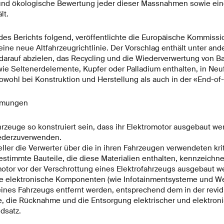
nd ökologische Bewertung jeder dieser Massnahmen sowie ein
lt.
s Berichts folgend, veröffentlichte die Europäische Kommissio
eine neue Altfahrzeugrichtlinie. Der Vorschlag enthält unter an
arauf abzielen, das Recycling und die Wiederverwertung von Ba
 wie Seltenerdelemente, Kupfer oder Palladium enthalten, in Ne
owohl bei Konstruktion und Herstellung als auch in der «End-of
mmungen
rzeuge so konstruiert sein, dass ihr Elektromotor ausgebaut we
iederzuverwenden.
ller die Verwerter über die in ihren Fahrzeugen verwendeten kri
estimmte Bauteile, die diese Materialien enthalten, kennzeichne
otor vor der Verschrottung eines Elektrofahrzeugs ausgebaut w
 elektronische Komponenten (wie Infotainmentsysteme und Wec
nes Fahrzeugs entfernt werden, entsprechend dem in der revid
, die Rücknahme und die Entsorgung elektrischer und elektron
dsatz.