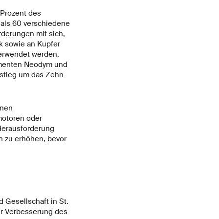
 Prozent des
 als 60 verschiedene
rderungen mit sich,
k sowie an Kupfer
erwendet werden,
ementen Neodym und
stieg um das Zehn-
enen
motoren oder
 Herausforderung
n zu erhöhen, bevor
Gesellschaft in St.
er Verbesserung des