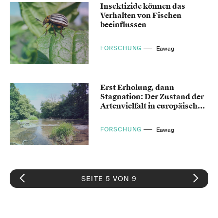
Insektizide können das
Verhalten von Fischen
beeinflussen
FORSCHUNG
Eawag
Erst Erholung, dann
Stagnation: Der Zustand der
Artenvielfalt in europäischen
Gewässern
FORSCHUNG
Eawag
SEITE 5 VON 9