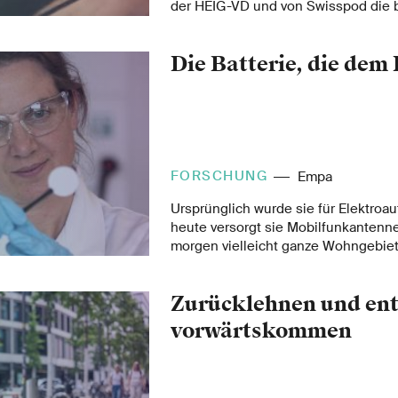
der HEIG-VD und von Swisspod die b
in einer Vakuumkapsel in Europas er
Hyperloop-Testanlage durchgeführt.
Die Batterie, die dem 
FORSCHUNG
Empa
Ursprünglich wurde sie für Elektroau
heute versorgt sie Mobilfunkantenn
morgen vielleicht ganze Wohngebiete
ist eine sichere und langlebige Batt
enormem Potenzial. Empa-Forschend
Zurücklehnen und en
einem Industriepartner daran, dies
Batterien weiterzuentwickeln.
vorwärtskommen