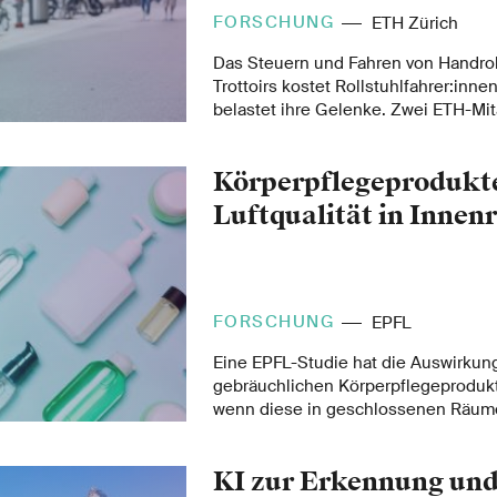
FORSCHUNG
ETH Zürich
Das Steuern und Fahren von Handrol
Trottoirs kostet Rollstuhlfahrer:innen
belastet ihre Gelenke. Zwei ETH-Mit
so geniale wie einfache Lösung gef
zur Marktreife weiterentwickeln.
Körperpflegeprodukte
Luftqualität in Inne
FORSCHUNG
EPFL
Eine EPFL-Studie hat die Auswirkun
gebräuchlichen Körperpflegeproduk
wenn diese in geschlossenen Räum
werden. Überraschenderweise lösen
sie mit Ozon in Kontakt kommen, c
KI zur Erkennung un
aus, die neue Luftschadstoffe erzeu