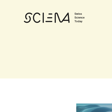
Swiss
Science
Today