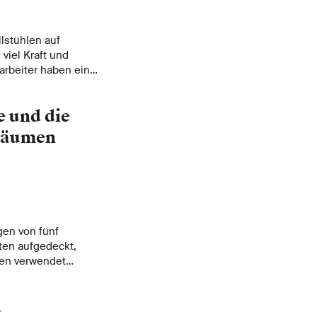
lstühlen auf
 viel Kraft und
arbeiter haben eine
unden, die sie nun
 und die
nräumen
gen von fünf
ten aufgedeckt,
en verwendet
 die Produkte, wenn
hemische Reaktionen
d
gen.