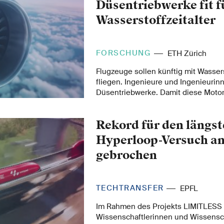
Düsentriebwerke fit f
Wasserstoffzeitalter
FORSCHUNG
ETH Zürich
Flugzeuge sollen künftig mit Wasser
fliegen. Ingenieure und Ingenieurin
Düsentriebwerke. Damit diese Motor
und langlebig werden, liefern Exper
Forschenden der ETH Zürich nun wi
Rekord für den längs
Hyperloop-Versuch a
gebrochen
TECHTRANSFER
EPFL
Im Rahmen des Projekts LIMITLESS
Wissenschaftlerinnen und Wissensch