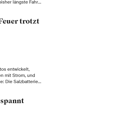
isher längste Fahrt
ster operativer
Feuer trotzt
tos entwickelt,
en mit Strom, und
: Die Salzbatterie
erietechnologie mit
e arbeiten mit
tspannt
e besonderen