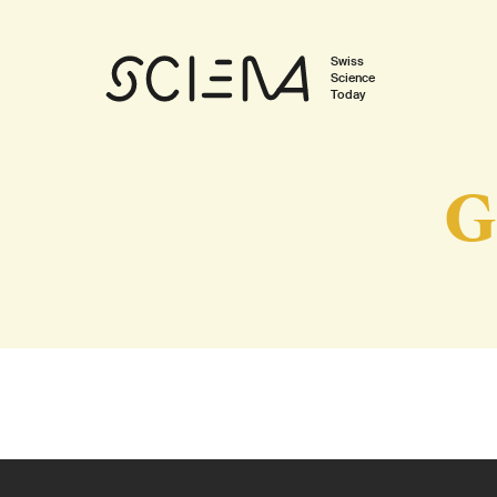
Swiss
Science
Today
G