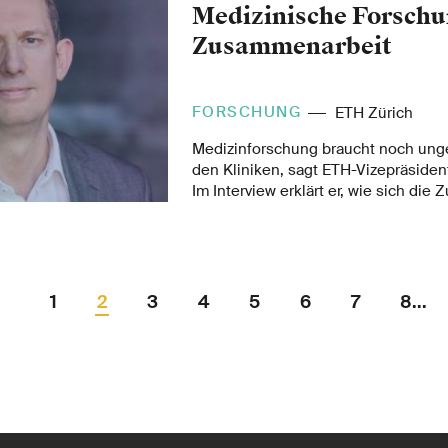
Medizinische Forschu
Zusammenarbeit
FORSCHUNG
ETH Zürich
Medizinforschung braucht noch ung
den Kliniken, sagt ETH-Vizepräsiden
Im Interview erklärt er, wie sich di
zwischen ETH-Forschung und Spitäl
und wieso die ETH ihre Aktivitäten i
Medizinforschung bündeln will.
1
2
3
4
5
6
7
8...