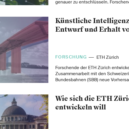
genauer zu entschlüsseln. Forsche
der Universität Zürich plädieren des
«Ökologie der Moleküle».
Künstliche Intelligenz
Entwurf und Erhalt v
FORSCHUNG
ETH Zürich
Forschende der ETH Zürich entwicke
Zusammenarbeit mit den Schweizer
Bundesbahnen (SBB) neue Vorhersa
Einsatz von Algorithmen des maschi
die Lebensdauer bestehender Eise
Wie sich die ETH Züri
verlängern und Ressourcen zu schon
unterstützt Bauingenieure zudem be
entwickeln will
Brücken.