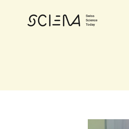
Swiss
Science
Today