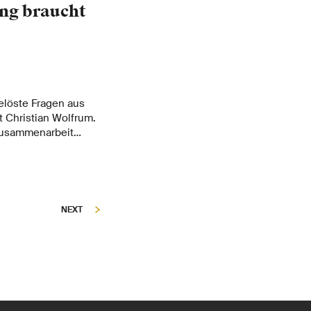
ng braucht
elöste Fragen aus
t Christian Wolfrum.
e Zusammenarbeit
ern verbessern kann
n der
NEXT