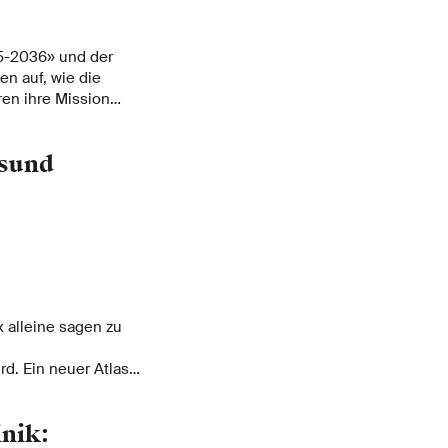
25-2036» und der
n auf, wie die
en ihre Mission
esund
 alleine sagen zu
d. Ein neuer Atlas
un helfen zu
gewichtigen
inik:
e nicht.