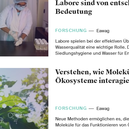
Labore sind von ents
Bedeutung
FORSCHUNG
Eawag
Labore spielen bei der effektiven 
Wasserqualität eine wichtige Rolle.
Siedlungshygiene und Wasser für En
arbeitet am REACHLabs-Projekt mit,
von Fit-for-purpose-Laboren (FFP-La
Verstehen, wie Molek
Gebieten von Ländern mit niedrigem
Einkommen analysiert. FFP-Labore s
Ökosysteme interagi
entwickelt wurden, um die spezifisc
Betriebs- und Managementanforder
ländlichen Wasserversorgung zu erfü
FORSCHUNG
Eawag
Neue Methoden ermöglichen es, die
Moleküle für das Funktionieren vo