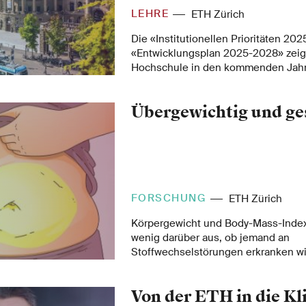
LEHRE
ETH Zürich
Die «Institutionellen Prioritäten 20
«Entwicklungsplan 2025-2028» zeige
Hochschule in den kommenden Jahr
erfüllen will.
Übergewichtig und g
FORSCHUNG
ETH Zürich
Körpergewicht und Body-Mass-Index
wenig darüber aus, ob jemand an
Stoffwechselstörungen erkranken wir
über Zellen im Fettgewebe könnte n
entschlüsseln, warum manche über
Von der ETH in die Kl
Menschen gesund bleiben und ander