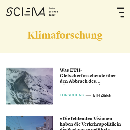
Swiss
Science
Today
Klimaforschung
Was ETH-
Gletscherforschende über
den Abbruch des
Birchgletschers wissen
FORSCHUNG
ETH Zürich
«Die fehlenden Visionen
haben die Verkehrspolitik in
die Sackgasse geführt»