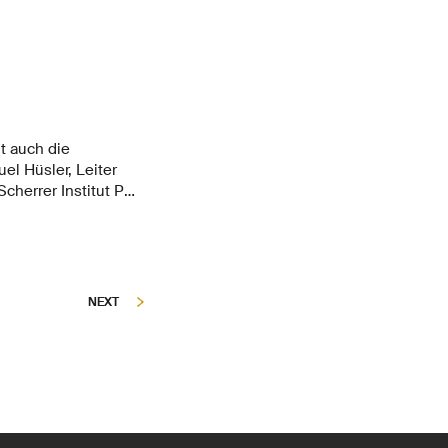
t auch die
el Hüsler, Leiter
cherrer Institut PSI,
schen Geflechts
0.
NEXT