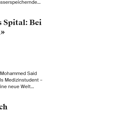
asserspeichernde
genen Gebäude die
und gleichzeitig
 Spital: Bei
 Wasserbecken
cher genutzt.
h»
n? Mohammed Said
als Medizinstudent –
eine neue Welt
ch