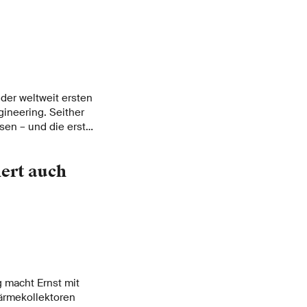
der weltweit ersten
ineering. Seither
hsen – und die ersten
en ihre Arbeit in
ert auch
 macht Ernst mit
rmekollektoren