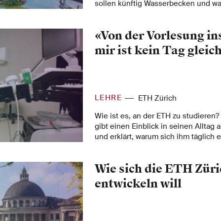
sollen künftig Wasserbecken und w
Vegetation auf den Dächern der ei
Exzesse des Klimawandels dämpfen 
«Von der Vorlesung ins
Lebensraum bieten. Neu daran: Die
werden als hochflexible Energiespei
mir ist kein Tag gleic
LEHRE
ETH Zürich
Wie ist es, an der ETH zu studiere
gibt einen Einblick in seinen Alltag 
und erklärt, warum sich ihm täglich 
eröffnet.
Wie sich die ETH Züri
entwickeln will