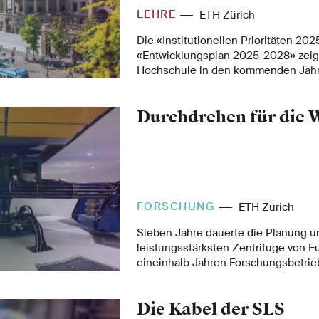
LEHRE
ETH Zürich
Die «Institutionellen Prioritäten 20
«Entwicklungsplan 2025-2028» zeige
Hochschule in den kommenden Jahr
erfüllen will.
Durchdrehen für die 
FORSCHUNG
ETH Zürich
Sieben Jahre dauerte die Planung u
leistungsstärksten Zentrifuge von E
eineinhalb Jahren Forschungsbetrie
offizielle Einweihung am Campus Hö
werden. Dass die Einweihung mitte Ja
Die Kabel der SLS
dabei kein Zufall.