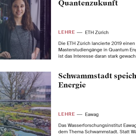
Quantenzukunft
LEHRE
ETH Zürich
Die ETH Zürich lancierte 2019 einen 
Masterstudiengänge in Quantum Eng
ist das Interesse daran stark gewac
Absolventinnen und Absolventen hab
der Industrie begonnen.
Schwammstadt speich
Energie
LEHRE
Eawag
Das Wasserforschungsinstitut Eawag
dem Thema Schwammstadt. Statt Wä