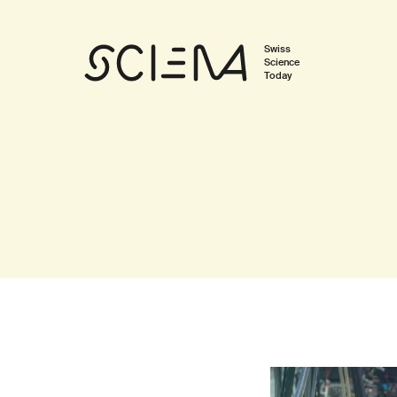
Swiss
Science
Today