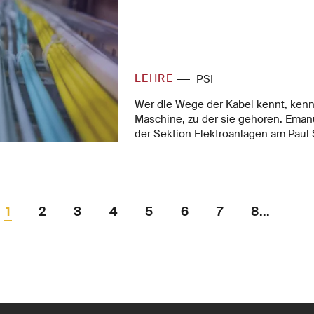
LEHRE
PSI
Wer die Wege der Kabel kennt, kenn
Maschine, zu der sie gehören. Emanu
der Sektion Elektroanlagen am Paul S
führt anhand des komplexen elektri
durch die Umbauarbeiten der SLS 2.
1
2
3
4
5
6
7
8...