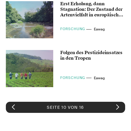
Erst Erholung, dann
Stagnation: Der Zustand der
Artenvielfalt in europäischen
Gewässern
FORSCHUNG
Eawag
Folgen des Pestizideinsatzes
in den Tropen
FORSCHUNG
Eawag
SEITE 10 VON 16