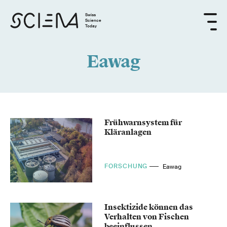
Swiss
Science
Today
Eawag
Frühwarnsystem für
Kläranlagen
FORSCHUNG
Eawag
Insektizide können das
Verhalten von Fischen
beeinflussen