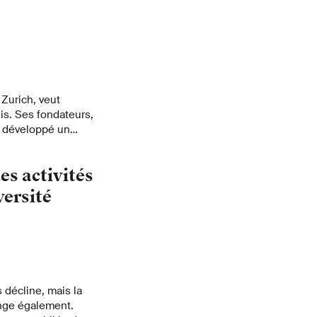
 Zurich, veut
is. Ses fondateurs,
t développé un
vailler ensemble et
s tâches.
es activités
versité
décline, mais la
nge également.