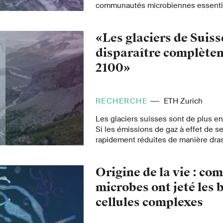
communautés microbiennes essentiel
transformation d’ici la fin du siècle.
«Les glaciers de Suis
disparaître complètem
2100»
RECHERCHE
ETH Zurich
Les glaciers suisses sont de plus en
Si les émissions de gaz à effet de s
rapidement réduites de manière drast
cesser d'exister d'ici 2100. C'est ce 
Farinotti, professeur à l'ETH Zurich, 
Origine de la vie : co
accordée à ETH News à l'occasion de
Journée mondiale des glaciers.
microbes ont jeté les 
cellules complexes