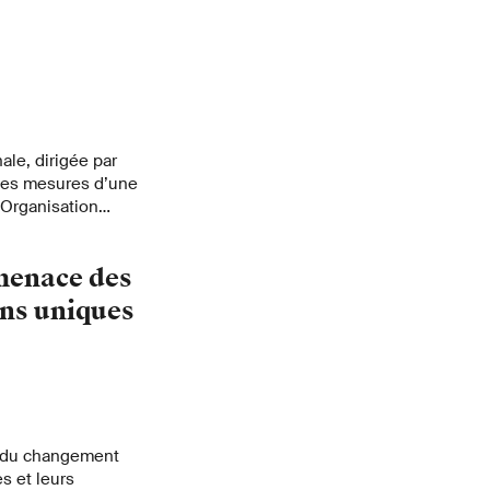
ale, dirigée par
 des mesures d’une
’Organisation
aire à Genève, dans
que. Les
 menace des
 les émissions
tion de biomasse
ns uniques
rs résultats affinent
 particules fines.
t du changement
es et leurs