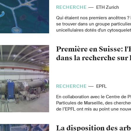
RECHERCHE
ETH Zurich
Qui étaient nos premiers ancêtres ? 
se trouver dans un groupe particulie
unicellulaires dotés d'un cytosquelet
des organismes complexes, tels que
plantes. C'est ce qu'ont découvert d
Première en Suisse: l
l'ETH Zurich dans une nouvelle étud
dans la recherche sur 
RECHERCHE
EPFL
En collaboration avec le Centre de 
Particules de Marseille, des cherch
de l’EPFL ont mis au point une nou
d’identification des neutrinos à l’a
issues de l’expérience NA62 du CE
La disposition des arb
observé le plus rare désintégration 