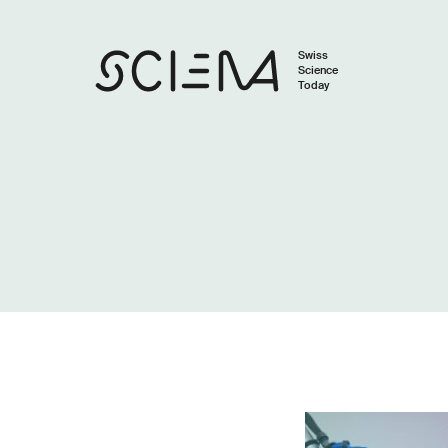
Swiss
Science
Today