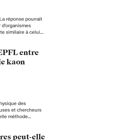
La réponse pourrait
r d'organismes
te similaire à celui
 les animaux et les
es scientifiques de
'EPFL entre
e.
le kaon
Physique des
euses et chercheurs
velle méthode
ide des données
RN, qui a récemment
res peut-elle
de particules jamais