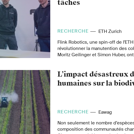
tâches
RECHERCHE
ETH Zurich
Flink Robotics, une spin-off de l'ETH
révolutionner la manutention des col
Moritz Geilinger et Simon Huber, on
logiciel qui permet aux robots de tra
d'apprendre rapidement de nouvelle
L’impact désastreux d
humaines sur la biodi
RECHERCHE
Eawag
Non seulement le nombre d’espèces 
composition des communautés cha