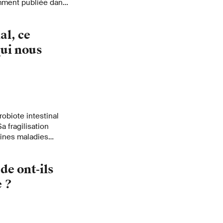
mment publiée dans
al, ce
ui nous
robiote intestinal
 fragilisation
aines maladies
s le maintien de
de ont-ils
e ?