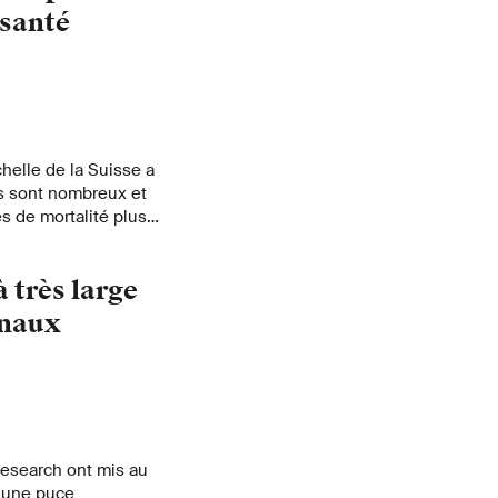
 santé
helle de la Suisse a
es sont nombreux et
s de mortalité plus
 de ce phénomène et
t faire l'objet de
 très large
gnaux
Research ont mis au
r une puce