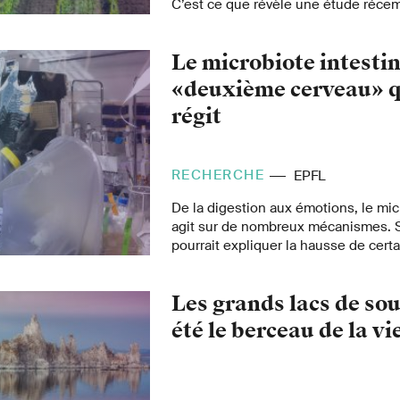
C’est ce que révèle une étude réce
la revue scientifique «Nature».
Le microbiote intestin
«deuxième cerveau» q
régit
RECHERCHE
EPFL
De la digestion aux émotions, le mic
agit sur de nombreux mécanismes. Sa
pourrait expliquer la hausse de cert
modernes. Il jouerait un rôle clé dan
notre bonne santé.
Les grands lacs de sou
été le berceau de la vi