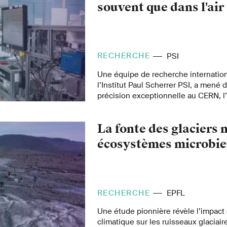
souvent que dans l'air
RECHERCHE
PSI
Une équipe de recherche internation
l’Institut Paul Scherrer PSI, a mené
précision exceptionnelle au CERN, l
européenne pour la recherche nuclé
le domaine de la chimie atmosphéri
La fonte des glaciers
scientifiques ont démontré comment
issues du transport et de la combus
écosystèmes microbie
génèrent des particules nocives. Leu
les modèles actuels de pollution aux
RECHERCHE
EPFL
Une étude pionnière révèle l’impac
climatique sur les ruisseaux glaciair