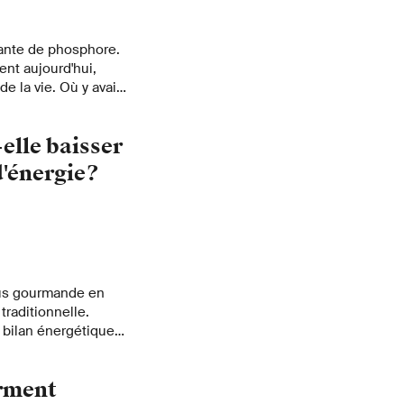
sante de phosphore.
ent aujourd'hui,
de la vie. Où y avait-
 y a quatre milliards
 ? Une équipe de
-elle baisser
 l'origine de la vie a
'énergie?
lus gourmande en
traditionnelle.
le bilan énergétique
orment