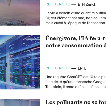
RECHERCHE
ETH Zurich
La vie a besoin d'une quantité suffi
Or, cet élément est rare, non seulem
mais aussi à l'époque de l'apparition 
il donc suffisamment de phosphore il
d'années pour que la vie apparaisse
Énergivore, l'IA fera-t
recherche spécialisée dans l'étude de
une réponse.
notre consommation d
RECHERCHE
EPFL
Une requête ChatGPT est 10 fois p
électricité qu’une recherche Google 
Toutefois, il reste difficile d’établir 
lié à l’IA générative et son évolution.
Les polluants ne se f