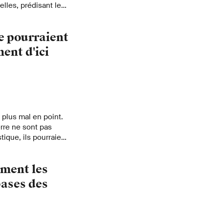
les, prédisant leur
se pourraient
ent d'ici
 plus mal en point.
erre ne sont pas
ique, ils pourraient
qu'affirme Daniel
dans cette interview
mment les
 la première
bases des