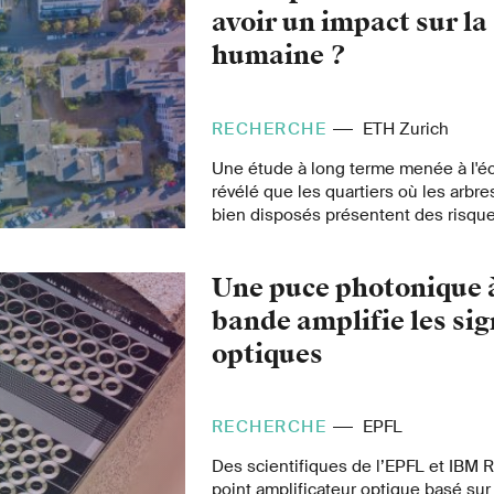
enregistrées.
avoir un impact sur la
humaine ?
RECHERCHE
ETH Zurich
Une étude à long terme menée à l'éc
révélé que les quartiers où les arbr
bien disposés présentent des risque
faibles que les autres. Les raisons
les facteurs qui jouent un rôle devron
Une puce photonique à
recherches plus approfondies.
bande amplifie les si
optiques
RECHERCHE
EPFL
Des scientifiques de l’EPFL et IBM 
point amplificateur optique basé su