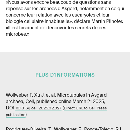
«Nous avons encore beaucoup de questions sans
réponse sur les archées d'Asgard, notamment en ce qui
concerne leur relation avec les eucaryotes et leur
biologie cellulaire inhabituelle», déclare Martin Pilhofer.
«Il est fascinant de découvrir les secrets de ces
microbes.»
PLUS D'INFORMATIONS
Wollweber F, Xu J, et al. Microtubules in Asgard
archaea, Cell, published online March 21 2025,
DOI
(
10.1016/j.cell.2025.02.027
Direct URL to Cell Press
)
publication
Rodrigues-Oliveira, T., Wollweber, F., Ponce-Toledo, R.I.