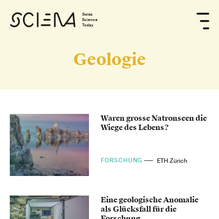
Swiss
Science
Today
Geologie
Waren grosse Natronseen die
Wiege des Lebens?
FORSCHUNG
ETH Zürich
Eine geologische Anomalie
als Glücksfall für die
Forschung