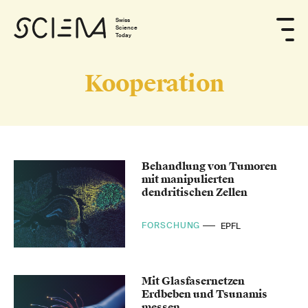
Swiss
Science
Today
Kooperation
Behandlung von Tumoren
mit manipulierten
dendritischen Zellen
FORSCHUNG
EPFL
Mit Glasfasernetzen
Erdbeben und Tsunamis
messen