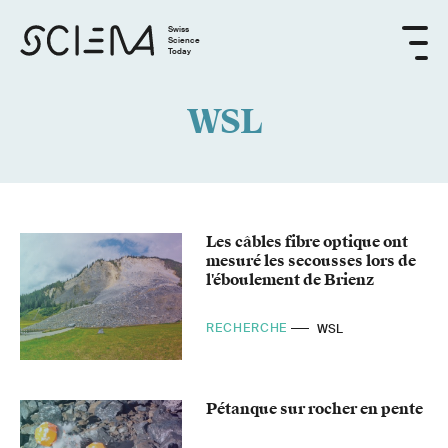
Swiss
Science
Today
WSL
Les câbles fibre optique ont
mesuré les secousses lors de
l'éboulement de Brienz
RECHERCHE
WSL
Pétanque sur rocher en pente