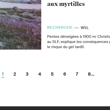
montre le Rapport forestier 2025 de 
aux myrtilles
l’environnement (OFEV) et de l’Instit
recherches sur la forêt, la neige et 
RECHERCHE
WSL
Pentes déneigées à 1900 m: Christia
au SLF, explique les conséquences p
le risque du gel tardif.
1
2
3
4
5
6
7
8...