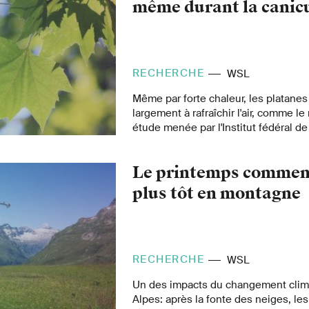
même durant la canic
RECHERCHE
WSL
Même par forte chaleur, les platanes
largement à rafraîchir l'air, comme l
étude menée par l'Institut fédéral de
forêt, la neige et le paysage (WSL) et 
désormais de déterminer quelles es
Le printemps commen
efficaces en la matière.
plus tôt en montagne
RECHERCHE
WSL
Un des impacts du changement clim
Alpes: après la fonte des neiges, le