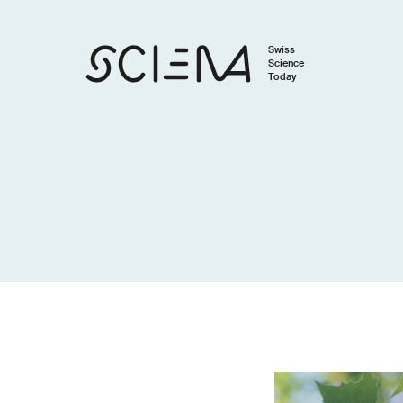
Swiss
Science
Today