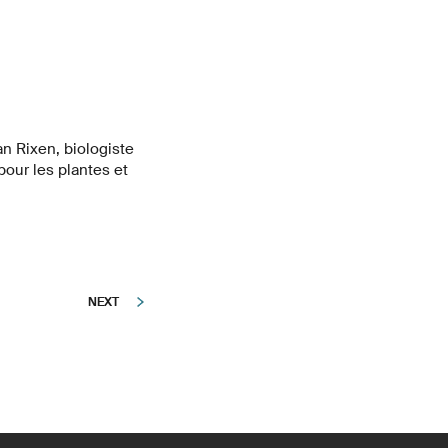
l’Office fédéral de
ut fédéral de
le paysage (WSL).
n Rixen, biologiste
our les plantes et
NEXT