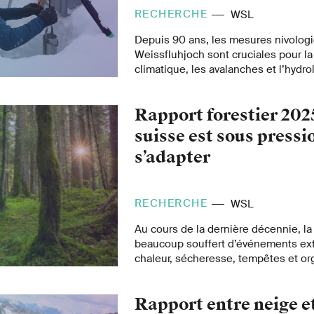
RECHERCHE
WSL
Depuis 90 ans, les mesures nivolog
Weissfluhjoch sont cruciales pour l
climatique, les avalanches et l’hydro
Rapport forestier 2025
suisse est sous pressio
s’adapter
RECHERCHE
WSL
Au cours de la dernière décennie, la 
beaucoup souffert d’événements ex
chaleur, sécheresse, tempêtes et or
Pour continuer de remplir ses fonct
êtres humains et de l’environnement,
Rapport entre neige et
adaptée aux changements climatique