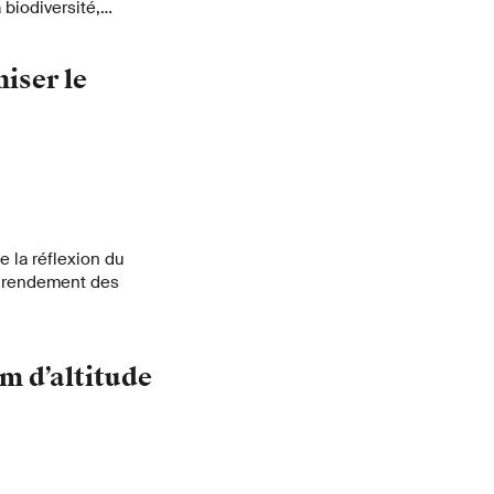
 biodiversité,
e dans les
ste au SLF, a
iser le
nce à l’aide de
 la réflexion du
le rendement des
 m d’altitude