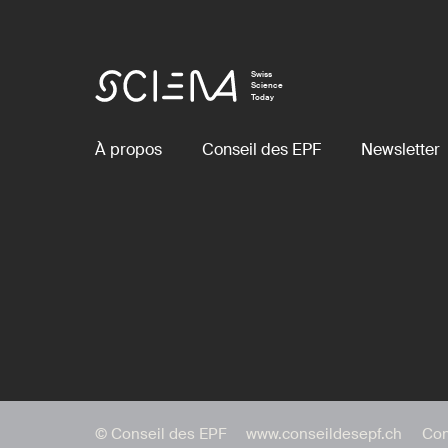
Swiss
Science
Today
À propos
Conseil des EPF
Newsletter
© Conseil des EPF
www.conseildesepf.ch
Con