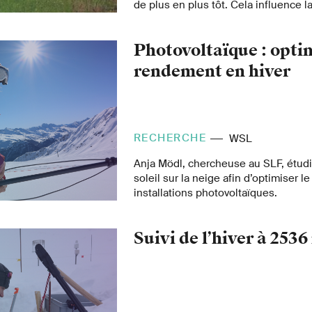
de plus en plus tôt. Cela influence la
l’agriculture et l’équilibre écologiqu
montagnes. Michael Zehnder, biologi
Photovoltaïque : optim
prouvé scientifiquement cette tenda
données recueillies sur 25 ans.
rendement en hiver
RECHERCHE
WSL
Anja Mödl, chercheuse au SLF, étudie
soleil sur la neige afin d’optimiser 
installations photovoltaïques.
Suivi de l’hiver à 2536