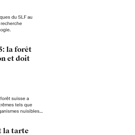
iques du SLF au
a recherche
logie.
: la forêt
n et doit
forêt suisse a
trêmes tels que
ganismes nuisibles.
ions en faveur des
 elle doit être
 la tarte
s. C’est ce que