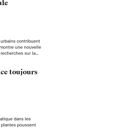
ule
 urbains contribuent
e montre une nouvelle
 recherches sur la
l'EPFL. Il s'agit
sences sont les plus
ce toujours
atique dans les
s plantes poussent