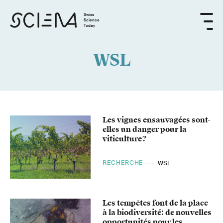
Swiss
Science
Today
WSL
Les vignes ensauvagées sont-
elles un danger pour la
viticulture?
RECHERCHE
WSL
Les tempêtes font de la place
à la biodiversité: de nouvelles
opportunités pour les