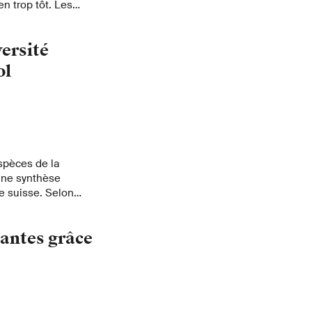
en trop tôt. Les
e phénomène.
versité
ol
espèces de la
une synthèse
e suisse. Selon
es espèces connues
 sont le groupe qui
lantes grâce
le sol, soit environ
 y compris leurs