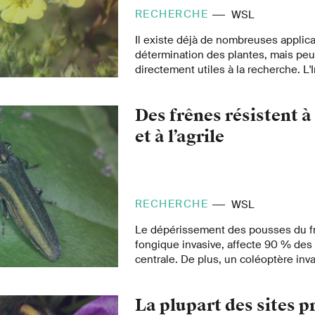
RECHERCHE
WSL
Il existe déjà de nombreuses applic
détermination des plantes, mais peu 
directement utiles à la recherche. L'I
recherche WSL a conçu un outil de 
d'image pour l'application FlorApp 
Des frênes résistent à
Info Flora, ce qui facilite la détermi
tout en la rendant plus précise.
et à l’agrile
RECHERCHE
WSL
Le dépérissement des pousses du f
fongique invasive, affecte 90 % des
centrale. De plus, un coléoptère in
arbres. Mais il y a désormais une bo
arbres résistants au champignon ré
La plupart des sites p
mieux aux attaques de l'insecte, c