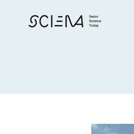
Swiss
Science
Today