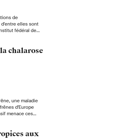
ations de
d'entre elles sont
nstitut fédéral de
reconnaissance
du Centre de données
 la chalarose
nation des plantes
rêne, une maladie
 frênes d'Europe
vasif menace ces
nne nouvelle: les
sistent également
ropices aux
omme le montre un