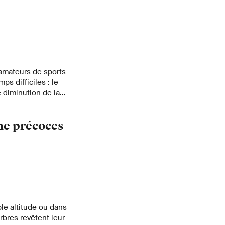
 amateurs de sports
ps difficiles : le
 diminution de la
n des températures.
vent aider, mais se
ne précoces
le altitude ou dans
rbres revêtent leur