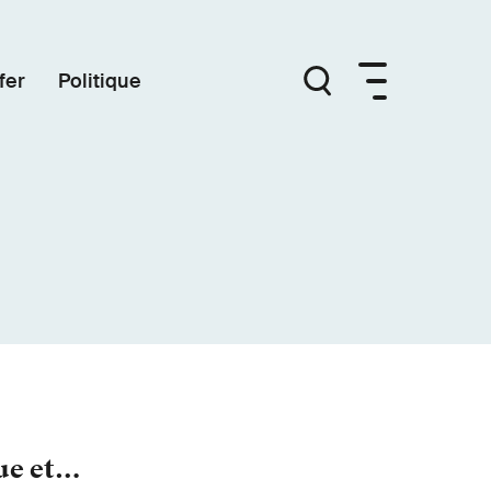
fer
Politique
ue et…