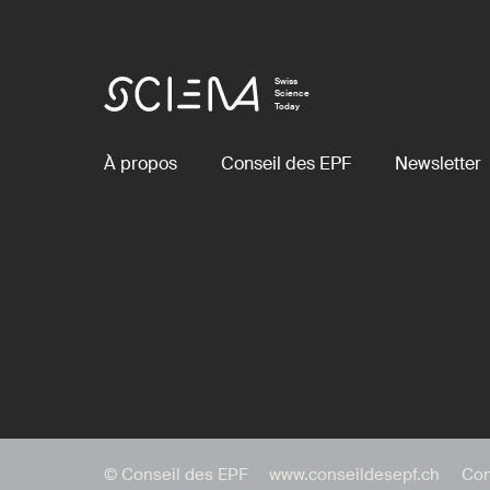
Swiss
Science
Today
À propos
Conseil des EPF
Newsletter
© Conseil des EPF
www.conseildesepf.ch
Con