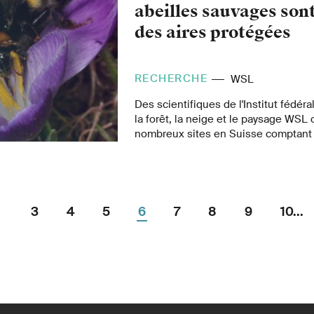
essai dirigé par l'Institut fédéral de 
abeilles sauvages son
forêt, la neige et le paysage WSL.
des aires protégées
RECHERCHE
WSL
Des scientifiques de l'Institut fédér
la forêt, la neige et le paysage WSL 
nombreux sites en Suisse comptant
particulièrement élevé d'espèces d'
d'espèces à protéger. Seul bémol: ce
souvent en dehors d'aires protégées
3
4
5
6
7
8
9
10...