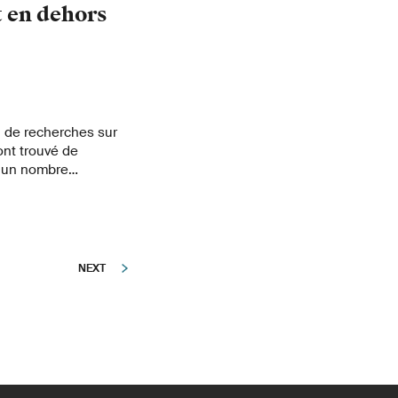
recherches sur la
t en dehors
al de recherches sur
ont trouvé de
 un nombre
abeilles sauvages ou
s sites se trouvent
.
NEXT