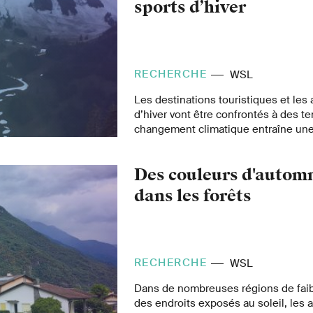
sports d’hiver
RECHERCHE
WSL
Les destinations touristiques et les
d’hiver vont être confrontés à des tem
changement climatique entraîne une
neige naturelle et une augmentatio
Neige de culture et snowfarming peu
Des couleurs d'autom
heurtent aussi à des limites.
dans les forêts
RECHERCHE
WSL
Dans de nombreuses régions de faib
des endroits exposés au soleil, les a