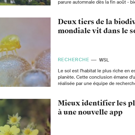
parure automnale dès la fin août - bi
scientifiques du WSL expliquent c
Deux tiers de la biodi
mondiale vit dans le s
RECHERCHE
WSL
Le sol est l'habitat le plus riche en 
planète. Cette conclusion émane d'
réalisée par une équipe de recherch
cette étude, deux tiers de toutes l
vivent dans le sol. Les champignons
Mieux identifier les p
compte le plus d'espèces vivant dans 
90 pour cent, suivis par les plantes,
à une nouvelle app
racines.