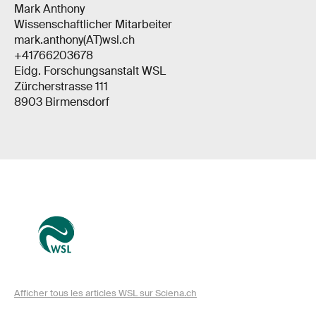
Mark Anthony
Wissenschaftlicher Mitarbeiter
mark.anthony(AT)wsl.ch
+41766203678
Eidg. Forschungsanstalt WSL
Zürcherstrasse 111
8903 Birmensdorf
Afficher tous les articles WSL sur Sciena.ch