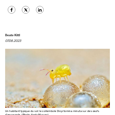
Beate Kittl
07.08.2023
Un habitant typique du sol: le collembole Dicyrtomina minuta sur des œufs
d'escargots. (Photo: Andy Murray)