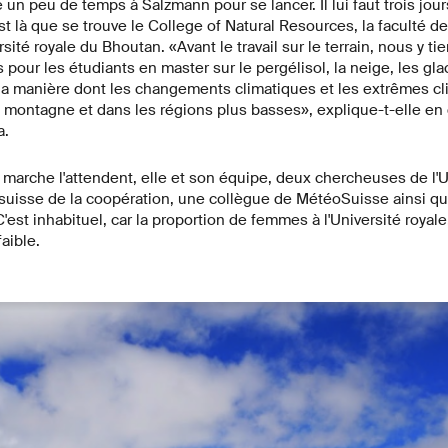
e un peu de temps à Salzmann pour se lancer. Il lui faut trois jou
t là que se trouve le College of Natural Resources, la faculté d
rsité royale du Bhoutan. «Avant le travail sur le terrain, nous y t
pour les étudiants en master sur le pergélisol, la neige, les gla
 la manière dont les changements climatiques et les extrêmes cl
 montagne et dans les régions plus basses», explique-t-elle en 
a.
e marche l'attendent, elle et son équipe, deux chercheuses de l'U
e suisse de la coopération, une collègue de MétéoSuisse ainsi q
st inhabituel, car la proportion de femmes à l'Université royale
aible.