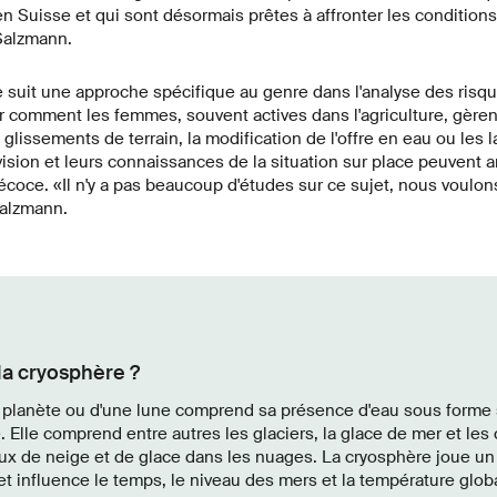
n Suisse et qui sont désormais prêtes à affronter les condition
Salzmann.
 suit une approche spécifique au genre dans l'analyse des risques
 comment les femmes, souvent actives dans l'agriculture, gèrent
glissements de terrain, la modification de l'offre en eau ou les l
 vision et leurs connaissances de la situation sur place peuvent a
écoce. «Il n'y a pas beaucoup d'études sur ce sujet, nous voulons
Salzmann.
 la cryosphère ?
 planète ou d'une lune comprend sa présence d'eau sous forme so
. Elle comprend entre autres les glaciers, la glace de mer et le
aux de neige et de glace dans les nuages. La cryosphère joue un 
t influence le temps, le niveau des mers et la température glob