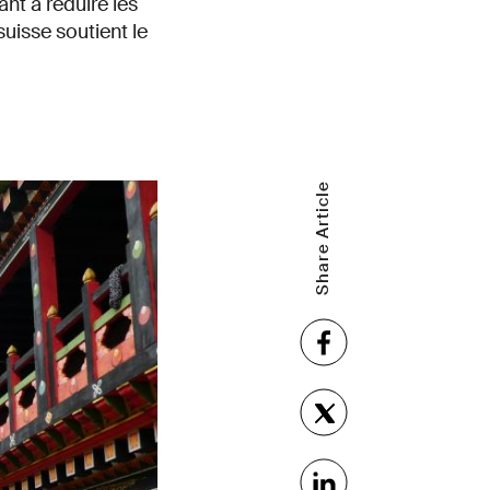
nt à réduire les
uisse soutient le
Share Article