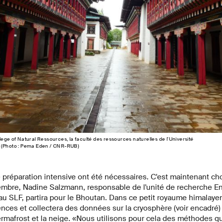
ege of Natural Ressources, la faculté des ressources naturelles de l'Université
. (Photo : Pema Eden / CNR-RUB)
préparation intensive ont été nécessaires. C'est maintenant cho
tembre, Nadine Salzmann, responsable de l'unité de recherche E
au SLF, partira pour le Bhoutan. Dans ce petit royaume himalaye
es et collectera des données sur la cryosphère (voir encadré) 
rmafrost et la neige. «Nous utilisons pour cela des méthodes 