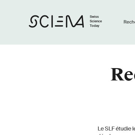
Swiss
Science
Rech
Today
Re
Le SLF étudie l