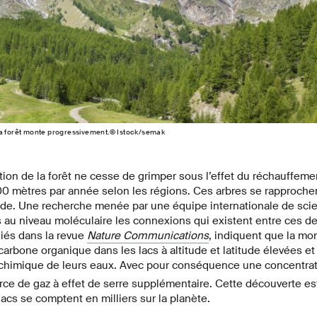
la forêt monte progressivement.© Istock/semak
ion de la forêt ne cesse de grimper sous l’effet du réchauffeme
00 mètres par année selon les régions. Ces arbres se rapproche
tude. Une recherche menée par une équipe internationale de scie
s au niveau moléculaire les connexions qui existent entre ces 
liés dans la revue
Nature Communications
, indiquent que la mon
 carbone organique dans les lacs à altitude et latitude élevées et 
chimique de leurs eaux. Avec pour conséquence une concentra
rce de gaz à effet de serre supplémentaire. Cette découverte est
acs se comptent en milliers sur la planète.