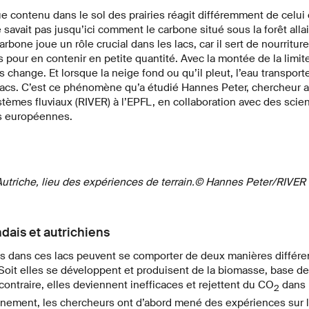
 contenu dans le sol des prairies réagit différemment de celui
 savait pas jusqu’ici comment le carbone situé sous la forêt allai
arbone joue un rôle crucial dans les lacs, car il sert de nourritur
 pour en contenir en petite quantité. Avec la montée de la limite
 change. Et lorsque la neige fond ou qu’il pleut, l’eau transport
lacs. C’est ce phénomène qu’a étudié Hannes Peter, chercheur a
èmes fluviaux (RIVER) à l’EPFL, en collaboration avec des scien
és européennes.
 Autriche, lieu des expériences de terrain.© Hannes Peter/RIVER
ndais et autrichiens
es dans ces lacs peuvent se comporter de deux manières différe
oit elles se développent et produisent de la biomasse, base de
 contraire, elles deviennent inefficaces et rejettent du CO
dans 
2
nnement, les chercheurs ont d’abord mené des expériences sur le