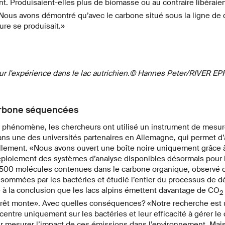
nt. Produisaient-elles plus de biomasse ou au contraire libéraie
Nous avons démontré qu’avec le carbone situé sous la ligne de 
re se produisait.»
ur l'expérience dans le lac autrichien.© Hannes Peter/RIVER EP
arbone séquencées
phénomène, les chercheurs ont utilisé un instrument de mesure
ns une des universités partenaires en Allemagne, qui permet d’
llement. «Nous avons ouvert une boîte noire uniquement grâce à
éploiement des systèmes d’analyse disponibles désormais pour 
2500 molécules contenues dans le carbone organique, observé ce
sommées par les bactéries et étudié l’entier du processus de dé
vé à la conclusion que les lacs alpins émettent davantage de CO
2
orêt monte». Avec quelles conséquences? «Notre recherche est
entre uniquement sur les bactéries et leur efficacité à gérer le 
ur mesurer l’impact de ces émissions dans l’environnement. Mais