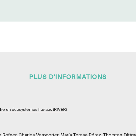
PLUS D'INFORMATIONS
he en écosystèmes fluviaux (RIVER)
a Rofner, Charles Verpoorter, María Teresa Pérez, Thorsten Dittmar