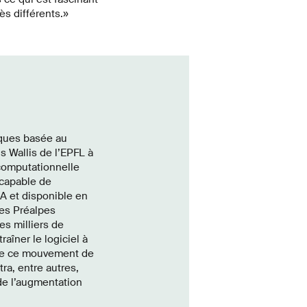
ès différents.»
iques basée au
s Wallis de l’EPFL à
computationnelle
 capable de
’IA et disponible en
des Préalpes
es milliers de
aîner le logiciel à
 que ce mouvement de
tra, entre autres,
de l’augmentation