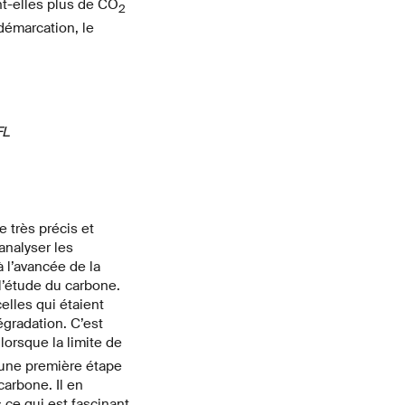
nt-elles plus de CO
2
démarcation, le
FL
 très précis et
analyser les
 l’avancée de la
l’étude du carbone.
lles qui étaient
gradation. C’est
lorsque la limite de
 une première étape
carbone. Il en
 ce qui est fascinant