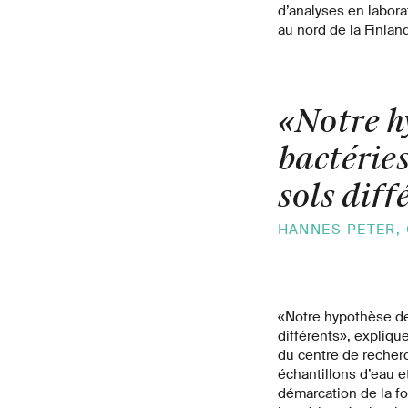
d’analyses en laborat
au nord de la Finlan
«Notre h
bactérie
sols diff
HANNES PETER, 
«Notre hypothèse de 
différents», expliqu
du centre de recher
échantillons d’eau e
démarcation de la f