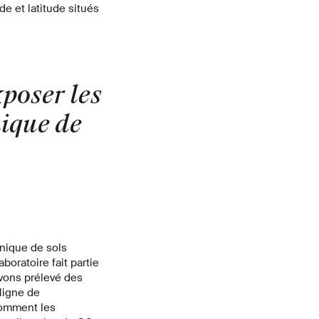
de et latitude situés
poser les
nique de
anique de sols
boratoire fait partie
vons prélevé des
ligne de
comment les