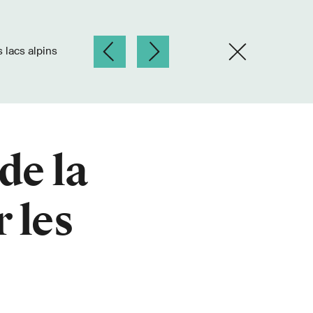
 lacs alpins
de la
r les