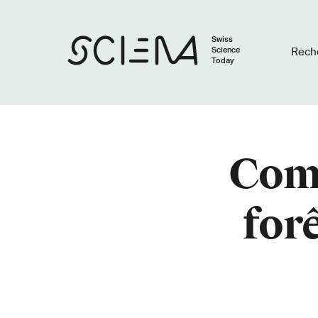
Swiss
Science
Rech
Today
Comm
forê