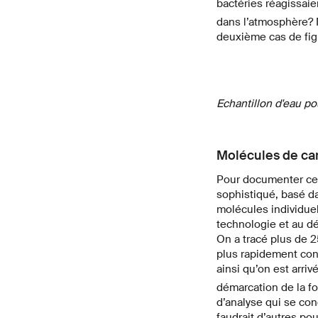
bactéries réagissaie
dans l’atmosphère? 
deuxième cas de figu
Echantillon d'eau po
Molécules de c
Pour documenter ce 
sophistiqué, basé da
molécules individue
technologie et au d
On a tracé plus de 
plus rapidement con
ainsi qu’on est arri
démarcation de la f
d’analyse qui se conc
faudrait d’autres po