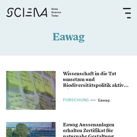
Swiss
Science
Today
Eawag
Wissenschaft in die Tat
umsetzen und
Biodiversitätspolitik aktiv
mitgestalten
FORSCHUNG
Eawag
Eawag Aussenanlagen
erhalten Zertifikat für
naturnahe Gestaltung