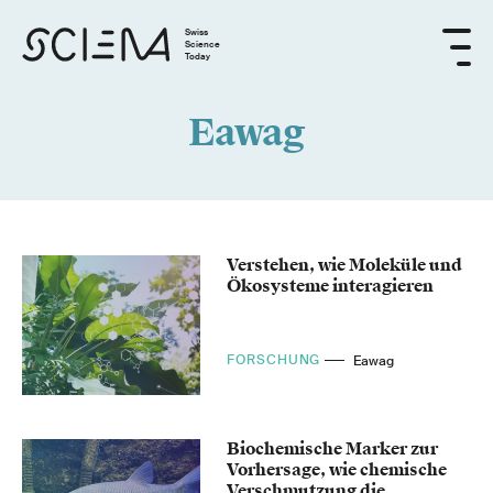
Swiss
Science
Today
Eawag
Verstehen, wie Moleküle und
Ökosysteme interagieren
FORSCHUNG
Eawag
Biochemische Marker zur
Vorhersage, wie chemische
Verschmutzung die