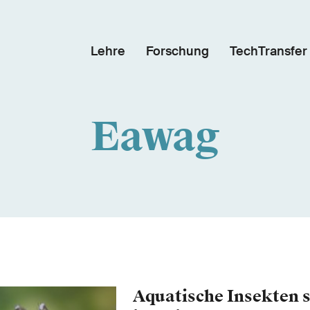
Lehre
Forschung
TechTransfer
Eawag
Aquatische Insekten s