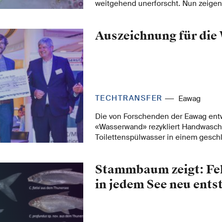
weitgehend unerforscht. Nun zeige
Eawag: Nanoplastik bleibt am Schlei
auf Steinen in Fliessgewässern zu fin
Auszeichnung für di
der Kunststoff von Süsswasserschn
aufgenommen, die sich von diesem B
TECHTRANSFER
Eawag
Die von Forschenden der Eawag ent
«Wasserwand» rezykliert Handwasch
Toilettenspülwasser in einem gesch
und kann daher auch in Regionen m
Wasserressourcen oder ohne Wasse
Stammbaum zeigt: Fe
Abwassernetz eingesetzt werden. Nu
mit dem Mülheim Water Award ausge
in jedem See neu ent