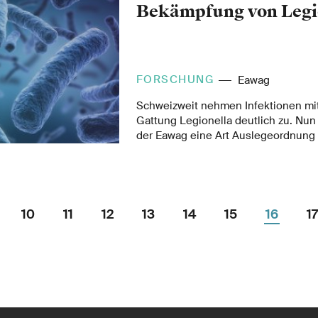
Grundwasser erstellt und aufgezeigt
Bekämpfung von Legi
Weltregionen besonders betroffen s
FORSCHUNG
Eawag
Schweizweit nehmen Infektionen mit
Gattung Legionella deutlich zu. Nu
der Eawag eine Art Auslegeordnung e
Wachstum dieser mikrobiellen Bewo
Trinkwassersystemen mithilfe ande
eindämmen liesse.
10
11
12
13
14
15
16
17