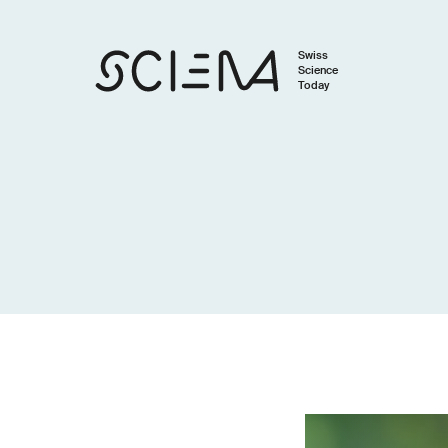
Swiss
Science
Today