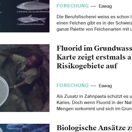
FORSCHUNG
Eawag
Die Berufsfischerei weiss es schon l
einen Felchen gibt es in der Schwei
ganze Palette von Felchenarten mit 
Spezialisierungen und lokalen Name
Forschenden hat nun das gesamte E
Fluorid im Grundwass
verschiedenen Felchen analysiert u
wie sich die Spezialisten in jeder S
Karte zeigt erstmals a
unabhängig voneinander entwickelt
Risikogebiete auf
FORSCHUNG
Eawag
Als Zusatz in Zahnpasta schützt es 
Karies. Doch wenn Fluorid in der Nat
Mengen vorkommt und sich im Grund
kann es zu einer Gefahr für unsere
Erstmals haben Wissenschaftler der
Biologische Ansätze z
detaillierte Karte der globalen Fluor