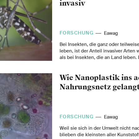
invasiv
FORSCHUNG
Eawag
Bei Insekten, die ganz oder teilwei
leben, ist der Anteil invasiver Arten 
als bei Insekten, die an Land leben. 
Studie der Eidg. Forschungsanstalt 
Landschaft WSL in Zusammenarbeit
Wie Nanoplastik ins 
Wasserforschungsinstitut Eawag un
internationalen Forscherteam.
Nahrungsnetz gelang
FORSCHUNG
Eawag
Weil sie sich in der Umwelt nicht na
blieben die kleinsten aller Kunststof