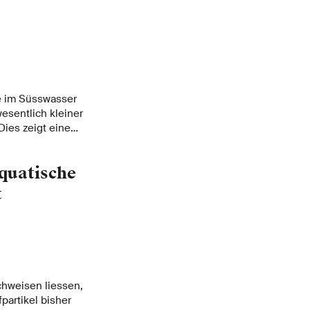
se im Süsswasser
wesentlich kleiner
Dies zeigt eine
für Wald, Schnee und
 mit dem
aquatische
d einem
t
chweisen liessen,
fpartikel bisher