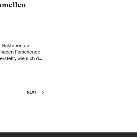
, welche
onellen
ind.
 Bakterien der
n haben Forschende
rstellt, wie sich das
hner von
rer Lebewesen
NEXT