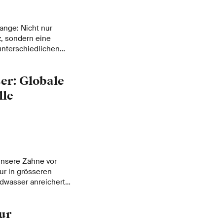
ange: Nicht nur
z, sondern eine
unterschiedlichen
n. Ein Team von
rbgut der
er: Globale
nd nachgewiesen,
ee-Region
lle
 haben.
unsere Zähne vor
ur in grösseren
wasser anreichert,
 Gesundheit werden.
 Eawag eine
ur
idbelastung im