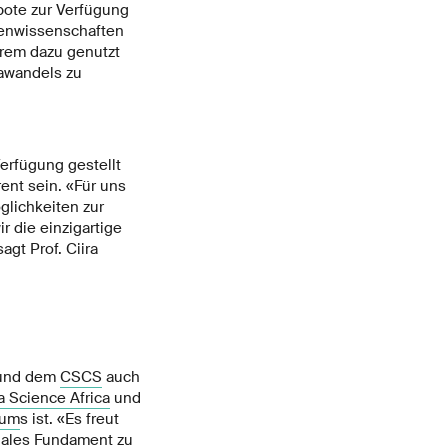
bote zur Verfügung
tenwissenschaften
erem dazu genutzt
mawandels zu
erfügung gestellt
ent sein. «Für uns
glichkeiten zur
 die einzigartige
gt Prof. Ciira
 und dem
CSCS
auch
a Science Africa
und
ium
s ist. «Es freut
onales Fundament zu