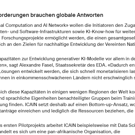
orderungen brauchen globale Antworten
nal Computation and AI Network» wollen die Initiatoren den Zug
en- und Software-Infrastrukturen sowie KI-Know-how für weiter
le Forschungsprojekte ermöglicht werden, die einen gesamtgesel
ch an den Zielen für nachhaltige Entwicklung der Vereinten Nati
apazitäten zur Entwicklung generativer KI-Modelle vor allem in 
n», sagt Alexandre Fasel, Staatssekretär des EDA. «Dadurch ent
 Lösungen entwickelt werden, die sich schnell monetarisieren la
innen in einkommensschwächeren Ländern nicht erschwinglich s
ich diese Kapazitäten in einigen wenigen Regionen der Welt ko
und sprachliche Eigenheiten benachteiligter Gruppen beim Train
ung finden. ICAIN setzt deshalb auf einen Bottom-up-Ansatz, wo
anträge einreichen und lediglich die Ressourcen beziehen, die 
ersten Pilotprojekts arbeitet ICAIN beispielsweise mit Data Sc
delt es sich um eine pan-afrikanische Organisation, die