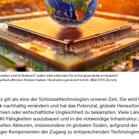
utation and AI Network" sollen internationale Forschungsprojekte ermöglicht
lschaftlichen Nutzen haben. Illustration generiert mit AI. (Bild: ETH Zürich)
nz gilt als eine der Schlüsseltechnologien unserer Zeit. Sie wird
ik nachhaltig verändern und hat das Potenzial, globale Herausf
ien oder wirtschaftliche Ungleichheit zu bekämpfen. Viele Lä
KI-Fähigkeiten auszubauen und in die notwendige Infrastruktur z
iellen Akteuren, insbesondere im globalen Süden, aufgrund de
tiger Komponenten der Zugang zu entsprechenden Technologien 