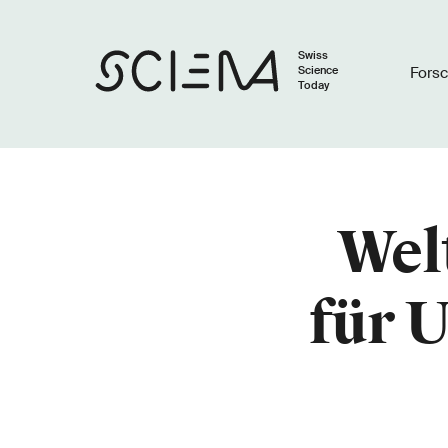
Swiss
Science
Fors
Today
Wel
für 