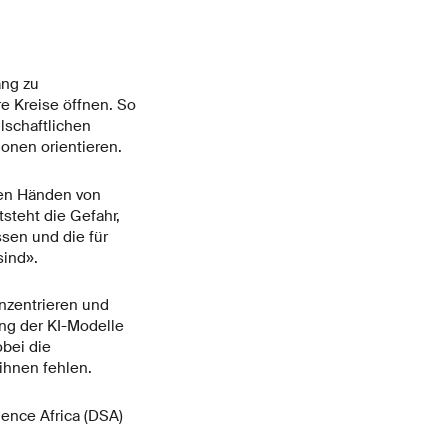
ang zu
e Kreise öffnen. So
lschaftlichen
onen orientieren.
den Händen von
steht die Gefahr,
ssen und die für
ind».
nzentrieren und
ing der KI-Modelle
bei die
ihnen fehlen.
ience Africa (DSA)