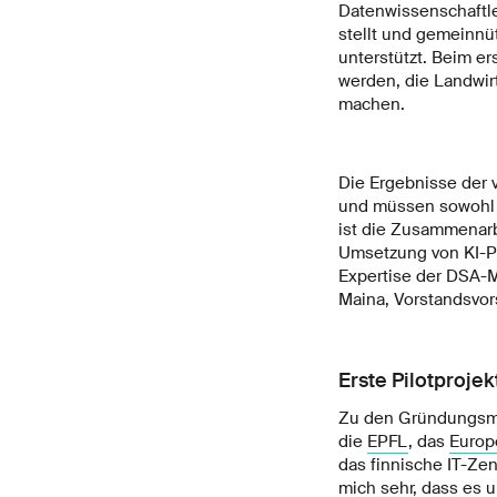
Datenwissenschaftle
stellt und gemeinnü
unterstützt. Beim e
werden, die Landwir
machen.
Die Ergebnisse der 
und müssen sowohl hi
ist die Zusammenarbe
Umsetzung von KI-Pr
Expertise der DSA-Mi
Maina, Vorstandsvors
Erste Pilotproje
Zu den Gründungsmi
die
EPFL
, das
Europe
das finnische IT-Ze
mich sehr, dass es u