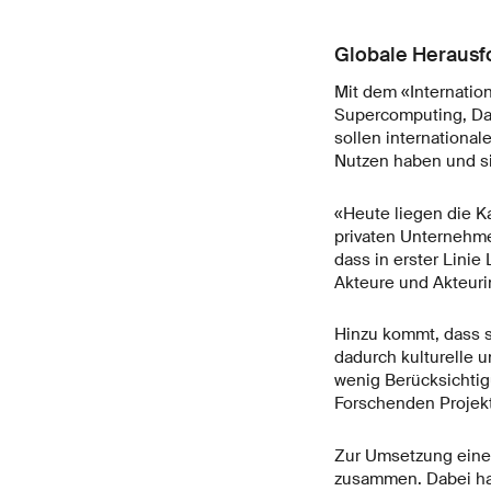
Globale Herausf
Mit dem «Internatio
Supercomputing, Dat
sollen internationa
Nutzen haben und si
«Heute liegen die K
privaten Unternehme
dass in erster Linie
Akteure und Akteur
Hinzu kommt, dass s
dadurch kulturelle 
wenig Berücksichtig
Forschenden Projekt
Zur Umsetzung eines 
zusammen. Dabei han