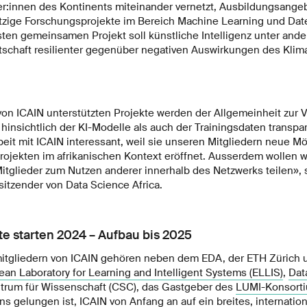
r:innen des Kontinents miteinander vernetzt, Ausbildungsange
tzige Forschungsprojekte im Bereich Machine Learning und Da
rsten gemeinsamen Projekt soll künstliche Intelligenz unter and
tschaft resilienter gegenüber negativen Auswirkungen des Kli
von ICAIN unterstützten Projekte werden der Allgemeinheit zur V
nsichtlich der KI-Modelle als auch der Trainingsdaten transpar
it mit ICAIN interessant, weil sie unseren Mitgliedern neue Mö
ojekten im afrikanischen Kontext eröffnet. Ausserdem wollen wir
tglieder zum Nutzen anderer innerhalb des Netzwerks teilen», sa
itzender von Data Science Africa.
kte starten 2024 – Aufbau bis 2025
tgliedern von ICAIN gehören neben dem EDA, der ETH Zürich
an Laboratory for Learning and Intelligent Systems (ELLIS)
,
Dat
ntrum für Wissenschaft (CSC), das Gastgeber des
LUMI-Konsort
ns gelungen ist, ICAIN von Anfang an auf ein breites, internati