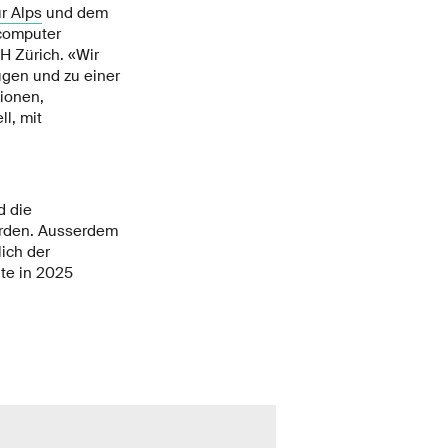
ur Alps
und dem
computer
H Zürich. «Wir
ugen und zu einer
ionen,
l, mit
d die
erden. Ausserdem
lich der
te in 2025