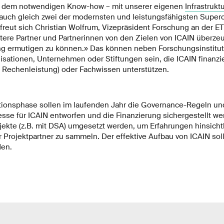
en dem notwendigen Know-how – mit unserer eigenen
Infrastrukt
auch gleich zwei der modernsten und leistungsfähigsten Super
 freut sich Christian Wolfrum, Vizepräsident Forschung an der ET
eitere Partner und Partnerinnen von den Zielen von ICAIN überze
ng ermutigen zu können.» Das können neben Forschungsinstitut
isationen, Unternehmen oder Stiftungen sein, die ICAIN finanziel
. Rechenleistung) oder Fachwissen unterstützen.
ionsphase sollen im laufenden Jahr die Governance-Regeln un
sse für ICAIN entworfen und die Finanzierung sichergestellt w
ojekte (z.B. mit DSA) umgesetzt werden, um Erfahrungen hinsicht
Projektpartner zu sammeln. Der effektive Aufbau von ICAIN soll
en.