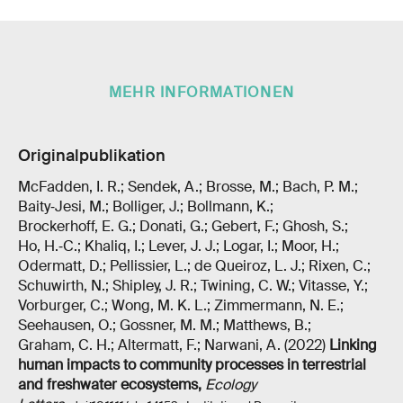
MEHR INFORMATIONEN
Originalpublikation
McFadden, I. R.; Sendek, A.; Brosse, M.; Bach, P. M.;
Baity‐Jesi, M.; Bolliger, J.; Bollmann, K.;
Brockerhoff, E. G.; Donati, G.; Gebert, F.; Ghosh, S.;
Ho, H.‐C.; Khaliq, I.; Lever, J. J.; Logar, I.; Moor, H.;
Odermatt, D.; Pellissier, L.; de Queiroz, L. J.; Rixen, C.;
Schuwirth, N.; Shipley, J. R.; Twining, C. W.; Vitasse, Y.;
Vorburger, C.; Wong, M. K. L.; Zimmermann, N. E.;
Seehausen, O.; Gossner, M. M.; Matthews, B.;
Graham, C. H.; Altermatt, F.; Narwani, A. (2022)
Linking
human impacts to community processes in terrestrial
and freshwater ecosystems
,
Ecology