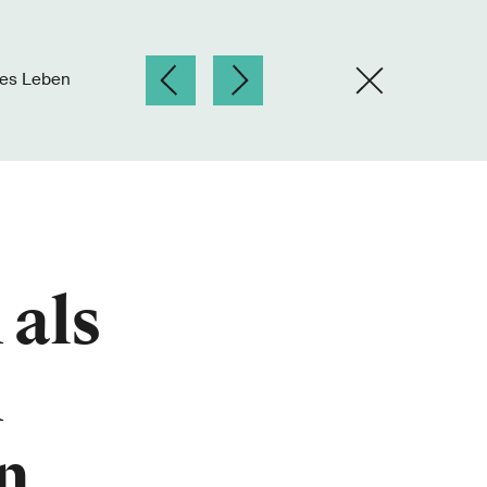
res Leben
 als
n
n