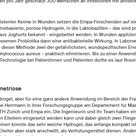
ben pro Jahr geschätzt 300 Menschen an Infektionen mit antibiot
stenter Keime in Wunden setzen die Empa-Forschenden auf ein
inebasierte, poröse Hydrogele, in die Laktobazillen – das sind p
aus Joghurts bekannt - eingebettet werden. In Wunden appliziert
ssenen Probiotika dann eine antibakterielle Wirkung. In Labor
 dieser Methode zwei der gefährlichsten, wundspezifischen Er
hylococcus aureus – praktisch eliminieren. Bis zu einer Anwen
echnologie bei Patientinnen und Patienten dürfte es laut Rossi
.
metriose
ydrogel, aber für eine ganz andere Anwendung im Bereich der Fr
nge Herrmann in ihrer Forschungsgruppe am Departement für M
TH Zürich und Empa ein. Die Ingenieurin und ihr Team haben ei
en Eileitern eingesetzt werden kann und dabei gleich zwei Fliege
einen könnte das sehr weiche Hydrogel, das anfangs kompakt ist
Eileiter aber stark anschwillt, als Verhütungsmittel dienen. Ande