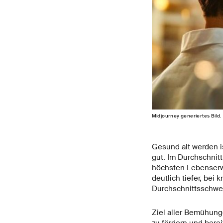
Midjourney generiertes Bild.
Gesund alt werden i
gut. Im Durchschnit
höchsten Lebenserwa
deutlich tiefer, bei
Durchschnittsschwei
Ziel aller Bemühung
zu fördern und berei