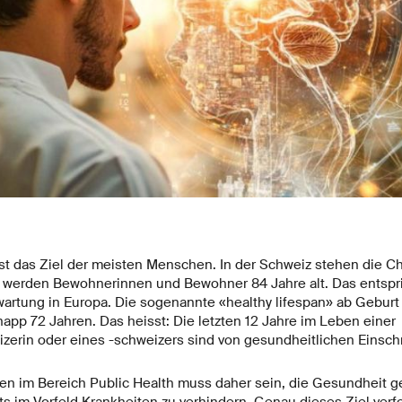
st das Ziel der meisten Menschen. In der Schweiz stehen die Ch
t werden Bewohnerinnen und Bewohner 84 Jahre alt. Das entspri
rtung in Europa. Die sogenannte «healthy lifespan» ab Geburt l
 knapp 72 Jahren. Das heisst: Die letzten 12 Jahre im Leben einer
zerin oder eines -schweizers sind von gesundheitlichen Einsc
en im Bereich Public Health muss daher sein, die Gesundheit
ts im Vorfeld Krankheiten zu verhindern. Genau dieses Ziel verf