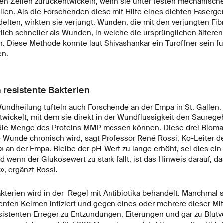
en Zellen zurückentwickeln, wenn sie unter festen mechanisc
len. Als die Forschenden diese mit Hilfe eines dichten Faserger
elten, wirkten sie verjüngt. Wunden, die mit den verjüngten Fi
lich schneller als Wunden, in welche die ursprünglichen älteren
n. Diese Methode könnte laut Shivashankar ein Türöffner sein fü
en.
 resistente Bakterien
undheilung tüfteln auch Forschende an der Empa in St. Gallen.
wickelt, mit dem sie direkt in der Wundflüssigkeit den Säuregeh
die Menge des Proteins MMP messen können. Diese drei Bioma
 Wunde chronisch wird, sagt Professor René Rossi, Ko-Leiter 
» an der Empa. Bleibe der pH-Wert zu lange erhöht, sei dies ein
d wenn der Glukosewert zu stark fällt, ist das Hinweis darauf, d
t», ergänzt Rossi.
Bakterien wird in der Regel mit Antibiotika behandelt. Manchmal
enten Keimen infiziert und gegen eines oder mehrere dieser Mitte
sistenten Erreger zu Entzündungen, Eiterungen und gar zu Blutv