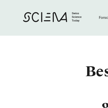
Swiss
Science
Fors
Today
Bes