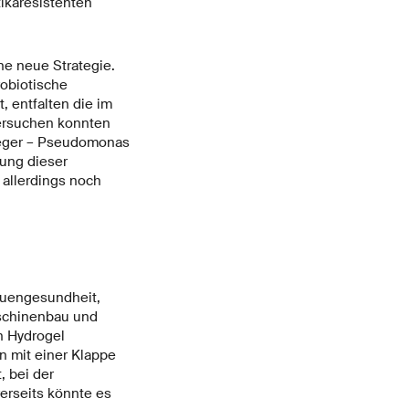
ikaresistenten
e neue Strategie.
robiotische
, entfalten die im
versuchen konnten
reger – Pseudomonas
dung dieser
 allerdings noch
auengesundheit,
aschinenbau und
n Hydrogel
n mit einer Klappe
, bei der
rerseits könnte es