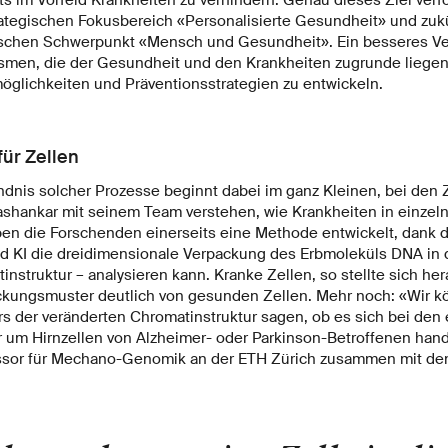
ategischen Fokusbereich «Personalisierte Gesundheit» und zukü
schen Schwerpunkt «Mensch und Gesundheit». Ein besseres Ve
men, die der Gesundheit und den Krankheiten zugrunde liegen, 
lichkeiten und Präventionsstrategien zu entwickeln.
ür Zellen
dnis solcher Prozesse beginnt dabei im ganz Kleinen, bei den Z
vashankar mit seinem Team verstehen, wie Krankheiten in einzel
en die Forschenden einerseits eine Methode entwickelt, dank 
d KI die dreidimensionale Verpackung des Erbmoleküls DNA in d
struktur – analysieren kann. Kranke Zellen, so stellte sich he
ckungsmuster deutlich von gesunden Zellen. Mehr noch: «Wir kö
s der veränderten Chromatinstruktur sagen, ob es sich bei den 
 um Hirnzellen von Alzheimer- oder Parkinson-Betroffenen hande
essor für Mechano-Genomik an der ETH Zürich zusammen mit de