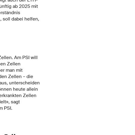
nftig ab 2025 mit
rständnis
soll dabei helfen,
ellen. Am PSI will
nen Zellen
der man mit
en Zellen – die
raus, unterscheiden
nnen heute allein
erkrankten Zellen
lt», sagt
m PSI.