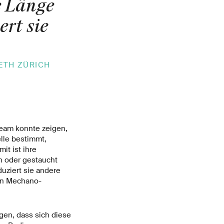
e Länge
rt sie
ETH ZÜRICH
Team konnte zeigen,
lle bestimmt,
it ist ihre
n oder gestaucht
uziert sie andere
von Mechano-
gen, dass sich diese