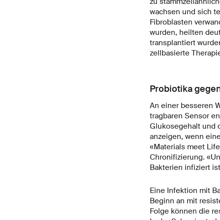
zu stammzellähnlich
wachsen und sich tei
Fibroblasten verwand
wurden, heilten deut
transplantiert wurde
zellbasierte Therapi
Probiotika gegen
An einer besseren W
tragbaren Sensor ent
Glukosegehalt und 
anzeigen, wenn eine
«Materials meet Life
Chronifizierung. «Un
Bakterien infiziert is
Eine Infektion mit 
Beginn an mit resist
Folge können die re