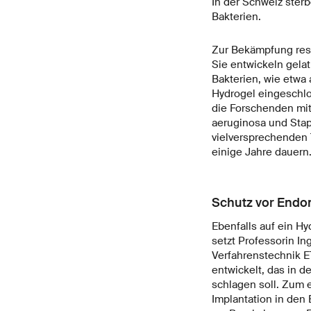
In der Schweiz ster
Bakterien.
Zur Bekämpfung resi
Sie entwickeln gelat
Bakterien, wie etwa 
Hydrogel eingeschlo
die Forschenden mit
aeruginosa und Stap
vielversprechenden T
einige Jahre dauern
Schutz vor Endo
Ebenfalls auf ein H
setzt Professorin I
Verfahrenstechnik E
entwickelt, das in d
schlagen soll. Zum 
Implantation in den 