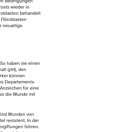
hen Bedingungen
üsts wieder in
broblasten behandelt
 Fibroblasten
r neuartige
 So haben sie einen
alt (pH), den
rker können
des Departements
 Anzeichen für eine
ass die Wunde mit
 sind Wunden von
l resistent. In der
ergiftungen führen.