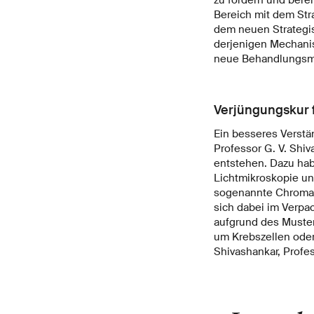
Bereich mit dem Str
dem neuen Strategi
derjenigen Mechanis
neue Behandlungsmög
Verjüngungskur f
Ein besseres Verstän
Professor G. V. Shi
entstehen. Dazu hab
Lichtmikroskopie un
sogenannte Chromatin
sich dabei im Verpa
aufgrund des Muster
um Krebszellen oder
Shivashankar, Prof