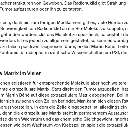
ächenstrukturen von Geweben. Das Radionuklid gibt Strahlung a
Tumor aufzuspüren oder ihn zu zerstören.
infach, doch bis zum fertigen Medikament gilt es, viele Hürden 
 Schwierigkeit, ein Radionuklid an ein Bio-Molekül zu koppeln, 
 gefunden werden. «Ist das Molekül zu spezifisch, so besteht di
 werden. Ist es jedoch zu allgemein gestaltet, so kann es wom
u falsch positiven Diagnosen führt», erklärt Martin Béhé, Leit
entrums für radiopharmazeutische Wissenschaften am PSI, die 
e Matrix im Visier
hen existieren für entsprechende Moleküle aber noch weitere 
nte extrazelluläre Matrix. Statt direkt den Tumor anzupeilen, ha
 Martin Béhé auf diese extrazelluläre Matrix abgesehen. Bei ih
er sich zwischen den Zellen befindet. Man kann sich diesen Ra
rüst vorstellen, in dem die Zelle eingebettet ist; allerdings e
, denn die extrazelluläre Matrix steht in permanentem Austausch
weise deren Wachstum und das chemische Gleichgewicht innerhal
essen wie dem Wachstum von Krebszellen spielt die extrazellulä