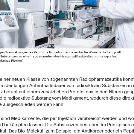
ppe Pharmakologie des Zentrums für radiopharmazeutische Wissenschaften, prüft
en Substanzen an einem sogenannten Hochleistungsflüssigkeitschromatografen.
/Markus Fischer)
g einer neuen Klasse von sogenannten Radiopharmazeutika konn
em der langen Aufenthaltsdauer von radioaktiven Substanzen in
tz beruht auf einem zusätzlichen Protein, das in den Nieren ges
 die radioaktive Substanz vom Medikament, wodurch diese direk
ie ausgeschieden werden kann.
sind Medikamente, die per Injektion verabreicht werden und wo
d bekämpfen lassen. Die Substanzen bestehen im Prinzip aus 
l. Das Bio-Molekül, zum Beispiel ein Antikörper oder ein Pepti