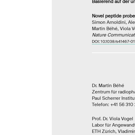
Basierend auf der u
Novel peptide probes
Simon Arnoldini, Ale
Martin Béhé, Viola V
Nature Communicat
DOI: 10.1038/s41467-0
Dr. Martin Béhé
Zentrum für radiop
Paul Scherrer Instit
Telefon: +41 56 310 
Prof. Dr. Viola Vogel
Labor für Angewand
ETH Zürich, Vladimi