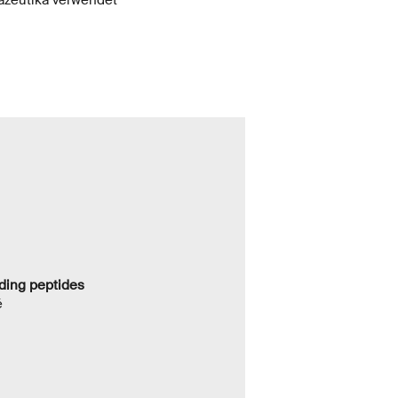
nding peptides
é