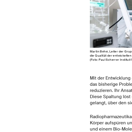
Martin Béhé, Leiter der Gru
die Qualität der entwickelt
(Foto: Paul Scherrer Institut
Mit der Entwicklun
das bisherige Probl
reduzieren. Ihr Ansa
Diese Spaltung löst
gelangt, über den s
Radiopharmazeutika 
Körper aufspüren un
und einem Bio-Molekü