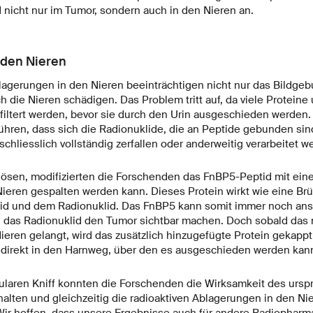
 nicht nur im Tumor, sondern auch in den Nieren an.
 den Nieren
lagerungen in den Nieren beeinträchtigen nicht nur das Bildgeb
 die Nieren schädigen. Das Problem tritt auf, da viele Proteine
filtert werden, bevor sie durch den Urin ausgeschieden werden. 
hren, dass sich die Radionuklide, die an Peptide gebunden sind
 schliesslich vollständig zerfallen oder anderweitig verarbeitet w
ösen, modifizierten die Forschenden das FnBP5-Peptid mit ein
 Nieren gespalten werden kann. Dieses Protein wirkt wie eine B
id und dem Radionuklid. Das FnBP5 kann somit immer noch ans
das Radionuklid den Tumor sichtbar machen. Doch sobald das m
ieren gelangt, wird das zusätzlich hinzugefügte Protein gekapp
 direkt in den Harnweg, über den es ausgeschieden werden kan
laren Kniff konnten die Forschenden die Wirksamkeit des ursp
lten und gleichzeitig die radioaktiven Ablagerungen in den Nier
Wir hoffen, dass unsere Ergebnisse auch für andere Radiopharm