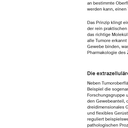
an bestimmte Oberfl
werden kann, einen 
Das Prinzip klingt e
der rein praktischen
das richtige Molekül
alle Tumore erkannt
Gewebe binden, was z
Pharmakologie des Z
Die extrazellulär
Neben Tumoroberfläc
Beispiel die sogenan
Forschungsgruppe um
den Gewebeanteil, d
dreidimensionales Ge
und flexibles Gerüst
reguliert beispiels
pathologischen Proz