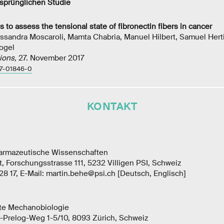
rsprünglichen Studie
 to assess the tensional state of fibronectin fibers in cancer
ssandra Moscaroli, Mamta Chabria, Manuel Hilbert, Samuel Herti
ogel
ions,
27. November 2017
17-01846-0
KONTAKT
harmazeutische Wissenschaften
ut, Forschungsstrasse 111, 5232 Villigen PSI, Schweiz
28 17, E-Mail: martin.behe@psi.ch [Deutsch, Englisch]
te Mechanobiologie
r-Prelog-Weg 1-5/10, 8093 Zürich, Schweiz