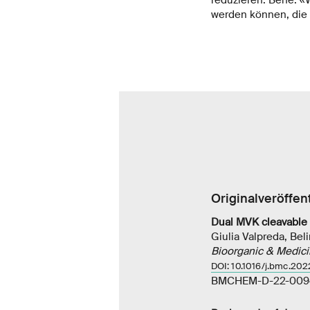
werden können, die
Originalveröffen
Dual MVK cleavable l
Giulia Valpreda, Bel
Bioorganic & Medici
DOI: 10.1016/j.bmc.202
BMCHEM-D-22-009