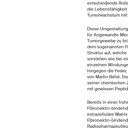
entscheidende Rolle
die Lebensfähigkeit
Tumorwachstum mit e
Diese Umgestaltung 
für Angewandte Mech
Tumorgewebe zu brin
dem sogenannten Fib
Struktur auf, welch
vorstellen wie bei 
einzelnen Windunge
hingegen die Feder, 
von Martin Béhé. Das
seiner chemischen Z
mit gewissen Peptide
Bereits in einer fr
Fibronektin-bindend
extrazelluläre Matri
Fibronektin-bindende
Radiopharmazeutikums