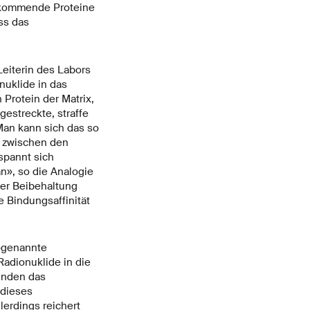
orkommende Proteine
ss das
eiterin des Labors
uklide in das
Protein der Matrix,
estreckte, straffe
Man kann sich das so
n zwischen den
spannt sich
an», so die Analogie
ter Beibehaltung
 Bindungsaffinität
sogenannte
Radionuklide in die
henden das
 dieses
lerdings reichert