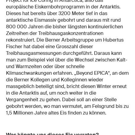
Project for Ice Coring in Antarctica, also das
europäische Eiskernbohrprogramm in der Antarktis.
Dieses hat bereits über 3200 Meter tief in das
antarktische Eismassiv gebohrt und daraus mit rund
800 000 Jahren die bisher längsten kontinuierlichen
Zeitreihen der Treibhausgaskonzentrationen
rekonstruiert. Die Berner Arbeitsgruppe um Hubertus
Fischer hat dabei eine Grosszahl dieser
Treibhausgasmessungen durchgeführt. Daraus kann
man zum Beispiel viel über die Wechsel zwischen Kalt-
und Warmzeiten oder über schnelle
Klimaschwankungen erfahren. „Beyond EPICA“, an dem
die Berner Kollegen und Kolleginnen wieder
massgeblich beteiligt sind, bricht diesen Winter erneut
in die Antarktis auf, um noch weiter in die
Vergangenheit zu gehen. Dabei soll an einer Stelle
gebohrt werden, wo man vermutet, am Felsgrund bis zu
1,5 Millionen Jahre altes Eis finden zu können.
Was könnte uns dieses Eis verraten?