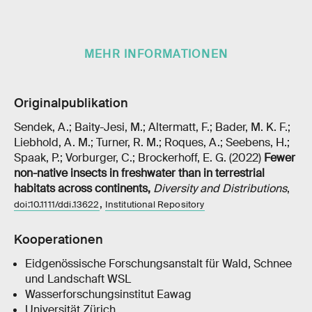
MEHR INFORMATIONEN
Originalpublikation
Sendek, A.; Baity-Jesi, M.; Altermatt, F.; Bader, M. K. F.;
Liebhold, A. M.; Turner, R. M.; Roques, A.; Seebens, H.;
Spaak, P.; Vorburger, C.; Brockerhoff, E. G. (2022)
Fewer
non-native insects in freshwater than in terrestrial
habitats across continents
,
Diversity and Distributions
,
,
doi:10.1111/ddi.13622
Institutional Repository
Kooperationen
Eidgenössische Forschungsanstalt für Wald, Schnee
und Landschaft WSL
Wasserforschungsinstitut Eawag
Universität Zürich