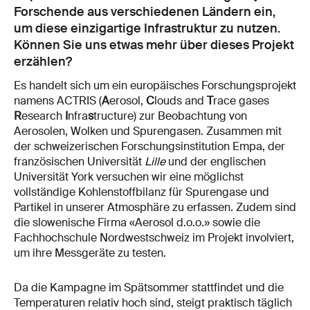
Forschende aus verschiedenen Ländern ein,
um diese einzigartige Infrastruktur zu nutzen.
Können Sie uns etwas mehr über dieses Projekt
erzählen?
Es handelt sich um ein europäisches Forschungsprojekt
namens ACTRIS (
A
erosol,
C
louds and
T
race gases
R
esearch
I
nfra
s
tructure) zur Beobachtung von
Aerosolen, Wolken und Spurengasen. Zusammen mit
der schweizerischen Forschungsinstitution Empa, der
französischen Universität
Lille
und der englischen
Universität York versuchen wir eine möglichst
vollständige Kohlenstoffbilanz für Spurengase und
Partikel in unserer Atmosphäre zu erfassen. Zudem sind
die slowenische Firma «Aerosol d.o.o.» sowie die
Fachhochschule Nordwestschweiz im Projekt involviert,
um ihre Messgeräte zu testen.
Da die Kampagne im Spätsommer stattfindet und die
Temperaturen relativ hoch sind, steigt praktisch täglich