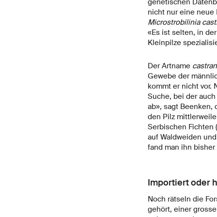
genetischen Datenban
nicht nur eine neue 
Microstrobilinia cas
«Es ist selten, in d
Kleinpilze spezialis
Der Artname
castra
Gewebe der männlich
kommt er nicht vor. 
Suche, bei der auch 
ab», sagt Beenken, 
den Pilz mittlerweil
Serbischen Fichten 
auf Waldweiden und 
fand man ihn bisher 
Importiert oder 
Noch rätseln die Fo
gehört, einer gross