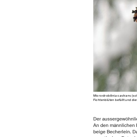
Microstrobilinia castrans (s
Fichtenblüten befällt und di
Der aussergewöhnlic
An den männlichen B
beige Becherlein. D