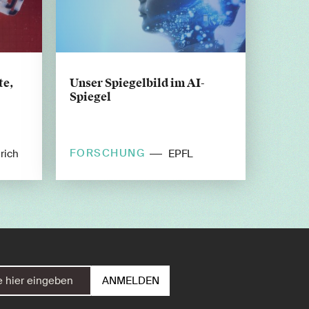
te,
Unser Spiegelbild im AI-
Spiegel
FORSCHUNG
rich
EPFL