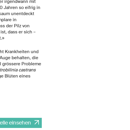
er irgendwann mit
 Jahren so eifrig in
g kaum unentdeckt
plare in
ss der Pilz von
st, dass er sich –
t.»
ht Krankheiten und
Auge behalten, die
l grössere Probleme
robilinia castrans
ige Blüten eines
elle einsehen