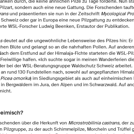
ken durch, die keine ähnlichen Pilze zu Tage förderte. Nun stan
Pilzart, sondern auch eine neue Gattung. Die Forschenden tauft
trans
und präsentierten sie nun in der Zeitschrift
Mycological Pr
er Schweiz oder gar in Europa eine neue Pilzgattung zu entdecken
ierte WSL-Forscher Ludwig Beenken, Erstautor der Publikation.
ns
deutet auf die ungewöhnliche Lebensweise des Pilzes hin: Er 
en Blüte und gelangt so an die nahrhaften Pollen. Auf andere
Nach dem Erstfund auf der Himalaja-Fichte starteten die WSL-Pil
Freiwillige halfen. «Ich suchte sogar in meinen Wanderferien d
der bei der WSL-Beratungsgruppe Waldschutz Schweiz arbeitet.
e an rund 130 Fundstellen nach, sowohl auf angepflanzten Himal
(
Picea omorika
) im Siedlungsgebiet als auch auf einheimischen 
in Bergwäldern im Jura, den Alpen und im Schwarzwald. Auf an
nicht.
heimisch?
rschenden über die Herkunft von
Microstrobilinia castrans
, der 
en Pilzgruppe, zu der auch Schimmelpilze, Morcheln und Trüffel