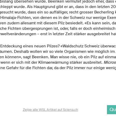
bislang übersehen wurde. Beenken vermutet jedoch eher, dass 
eppt wurde. Als Hauptgrund gibt er an, dass in den letzten 200
esucht wurde, dass ein so auffälliger, recht grosser Becherlin
 Himalaja-Fichten, von denen es in der Schweiz nur wenige Exem
ren zudem allesamt mit diesem Pilz besiedelt. «Es kann sein, da
che Fichten übergesprungen ist, oder, falls er doch einheimisch i
eltveränderungen – erst in letzter Zeit stärker ausgebreitet ha
 Entdeckung eines neuen Pilzes? «Waldschutz Schweiz überwac
äumen. Deshalb wollen wir so viele Organismen wie möglich im 
 können», sagt Beenken. Man wisse nie, ob ein Pilz auf einma
 wenn er sich mit der Klimaerwärmung stärker ausbreitet.
Microst
eine Gefahr für die Fichten dar, da der Pilz immer nur einige wen
Qu
Zeige alle WSL Artikel auf Sciena.ch