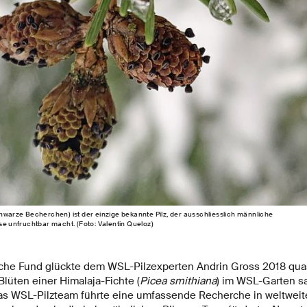
chwarze Becherchen) ist der einzige bekannte Pilz, der ausschliesslich männliche
ese unfruchtbar macht. (Foto: Valentin Queloz)
he Fund glückte dem WSL-Pilzexperten Andrin Gross 2018 quasi
lüten einer Himalaja-Fichte (
Picea smithiana
) im WSL-Garten sa
as WSL-Pilzteam führte eine umfassende Recherche in weltweit