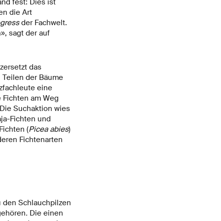
d fest: Dies ist
en die Art
ogress
der Fachwelt.
», sagt der auf
zersetzt das
n Teilen der Bäume
zfachleute eine
ie Fichten am Weg
 Die Suchaktion wies
aja-Fichten und
Fichten (
Picea abies
)
deren Fichtenarten
zu den Schlauchpilzen
 gehören
.
Die einen