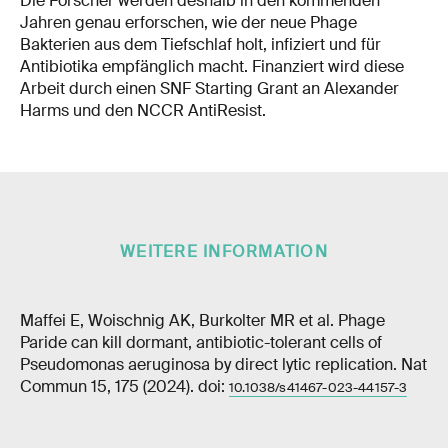
Die Forscher werden deshalb in den kommenden
Jahren genau erforschen, wie der neue Phage
Bakterien aus dem Tiefschlaf holt, infiziert und für
Antibiotika empfänglich macht. Finanziert wird diese
Arbeit durch einen SNF Starting Grant an Alexander
Harms und den NCCR AntiResist.
WEITERE INFORMATION
Maffei E, Woischnig AK, Burkolter MR et al. Phage
Paride can kill dormant, antibiotic-tolerant cells of
Pseudomonas aeruginosa by direct lytic replication. Nat
Commun 15, 175 (2024). doi:
10.1038/s41467-023-44157-3