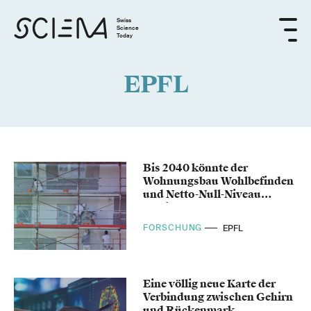
Swiss
Science
Today
EPFL
Bis 2040 könnte der
Wohnungsbau Wohlbefinden
und Netto-Null-Niveau
vereinbaren
FORSCHUNG
EPFL
Eine völlig neue Karte der
Verbindung zwischen Gehirn
und Rückenmark