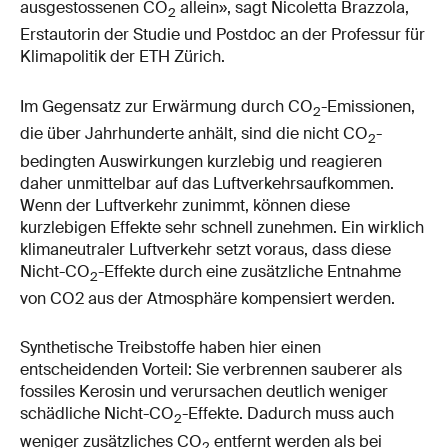
ausgestossenen CO
allein», sagt Nicoletta Brazzola,
2
Erstautorin der Studie und Postdoc an der Professur für
Klimapolitik der ETH Zürich.
Im Gegensatz zur Erwärmung durch CO
-Emissionen,
2
die über Jahrhunderte anhält, sind die nicht CO
-
2
bedingten Auswirkungen kurzlebig und reagieren
daher unmittelbar auf das Luftverkehrsaufkommen.
Wenn der Luftverkehr zunimmt, können diese
kurzlebigen Effekte sehr schnell zunehmen. Ein wirklich
klimaneutraler Luftverkehr setzt voraus, dass diese
Nicht-CO
-Effekte durch eine zusätzliche Entnahme
2
von CO2 aus der Atmosphäre kompensiert werden.
Synthetische Treibstoffe haben hier einen
entscheidenden Vorteil: Sie verbrennen sauberer als
fossiles Kerosin und verursachen deutlich weniger
schädliche Nicht-CO
-Effekte. Dadurch muss auch
2
weniger zusätzliches CO
entfernt werden als bei
2