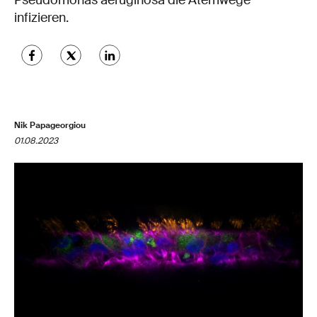
Pseudomonas aeruginosa die Atemwege
infizieren.
Nik Papageorgiou
01.08.2023